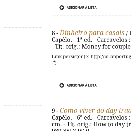
ADICIONAR À LISTA
Dinheiro para casais
8 -
/ 
Capêlo. - 1ª ed. - Carcavelos : 
- Tít. orig.: Money for coupl
Link persistente: http://id.bnportu
ADICIONAR À LISTA
Como viver do day tra
9 -
Capêlo. - 6ª ed. - Carcavelos : S
cm. - Tít. orig.: How to day t