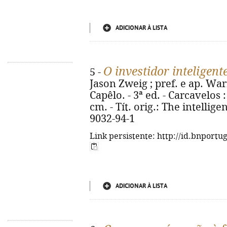
ADICIONAR À LISTA
O investidor inteligent
5 -
Jason Zweig ; pref. e ap. Warr
Capêlo. - 3ª ed. - Carcavelos : S
cm. - Tít. orig.: The intellige
9032-94-1
Link persistente: http://id.bnportu
ADICIONAR À LISTA