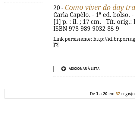
Como viver do day tr
20 -
Carla Capêlo. - 1ª ed. bolso. -
[1] p. : il. ; 17 cm. - Tít. orig
ISBN 978-989-9032-85-9
Link persistente: http://id.bnportu
ADICIONAR À LISTA
De
1
a
20
em
37
registo