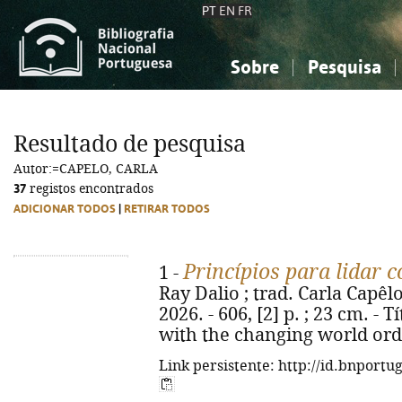
PT
EN
FR
Sobre
Pesquisa
Sobre a Bibliografia Nacional
Simples
Conhecimento, Informação...
Conhecimento, Informação...
Combinada
A
Resultado de pesquisa
Ciências sociais...
Ciências sociais...
Autor:=CAPELO, CARLA
Arte, desporto...
Arte, desporto...
37
registos encontrados
ADICIONAR TODOS
|
RETIRAR TODOS
Princípios para lidar
1 -
Ray Dalio ; trad. Carla Capêlo.
2026. - 606, [2] p. ; 23 cm. - T
with the changing world orde
Link persistente: http://id.bnportu