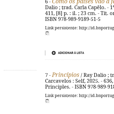
Como os países vão à f
6 -
Dalio ; trad. Carla Capêlo. - 1ª
411, [8] p. : il. ; 23 cm. - Tít
ISBN 978-989-9189-51-5
Link persistente: http://id.bnportu
ADICIONAR À LISTA
Princípios
7 -
/ Ray Dalio ; t
Carcavelos : Self, 2025. - 636, [4
Principles. - ISBN 978-989-91
Link persistente: http://id.bnportu