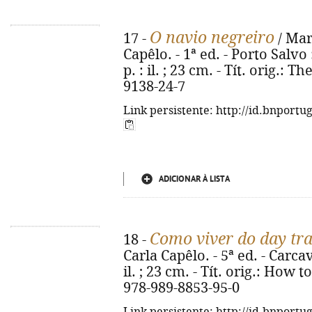
O navio negreiro
17 -
/ Mar
Capêlo. - 1ª ed. - Porto Salvo
p. : il. ; 23 cm. - Tít. orig.: 
9138-24-7
Link persistente: http://id.bnportu
ADICIONAR À LISTA
Como viver do day tr
18 -
Carla Capêlo. - 5ª ed. - Carcave
il. ; 23 cm. - Tít. orig.: How t
978-989-8853-95-0