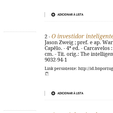
ADICIONAR À LISTA
O investidor inteligent
2 -
Jason Zweig ; pref. e ap. Warr
Capêlo. - 4ª ed. - Carcavelos : S
cm. - Tít. orig.: The intellige
9032-94-1
Link persistente: http://id.bnportu
ADICIONAR À LISTA