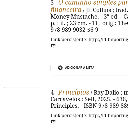
O caminho simples par
3 -
financeira
/ JL Collins ; trad
Money Mustache. - 3ª ed. - Car
p. : il. ; 23 cm. - Tít. orig.: 
978-989-9032-56-9
Link persistente: http://id.bnportu
ADICIONAR À LISTA
Princípios
4 -
/ Ray Dalio ; t
Carcavelos : Self, 2025. - 636, [4
Principles. - ISBN 978-989-88
Link persistente: http://id.bnportu