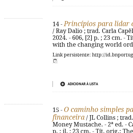
Princípios para lida
14 -
/ Ray Dalio ; trad. Carla Capêl
2024. - 606, [2] p. ; 23 cm. - T
with the changing world orde
Link persistente: http://id.bnportu
ADICIONAR À LISTA
O caminho simples pa
15 -
financeira
/ JL Collins ; trad
Money Mustache. - 2ª ed. - Car
p. : il. ; 23 cm. - Tít. orig.: 