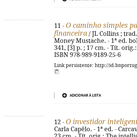
O caminho simples pa
11 -
financeira
/ JL Collins ; trad
Money Mustache. - 1ª ed. bolso
341, [3] p. ; 17 cm. - Tít. ori
ISBN 978-989-9189-25-6
Link persistente: http://id.bnportu
ADICIONAR À LISTA
O investidor inteligen
12 -
Carla Capêlo. - 1ª ed. - Carcave
23 cm. - Tít. orig.: The intell