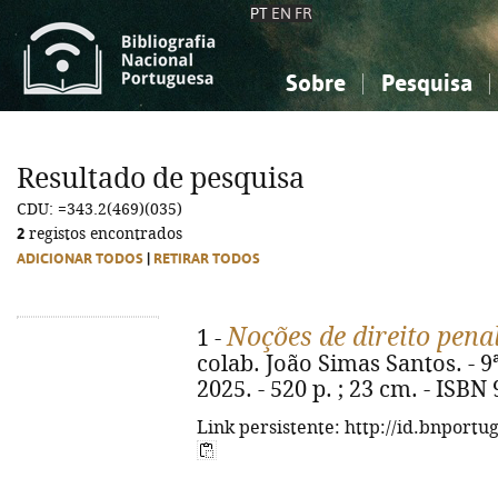
PT
EN
FR
Sobre
Pesquisa
Sobre a Bibliografia Nacional
Simples
Conhecimento, Informação...
Conhecimento, Informação...
Combinada
A
Resultado de pesquisa
Ciências sociais...
Ciências sociais...
CDU: =343.2(469)(035)
Arte, desporto...
Arte, desporto...
2
registos encontrados
ADICIONAR TODOS
|
RETIRAR TODOS
Noções de direito pena
1 -
colab. João Simas Santos. - 9ª 
2025. - 520 p. ; 23 cm. - ISBN
Link persistente: http://id.bnportu