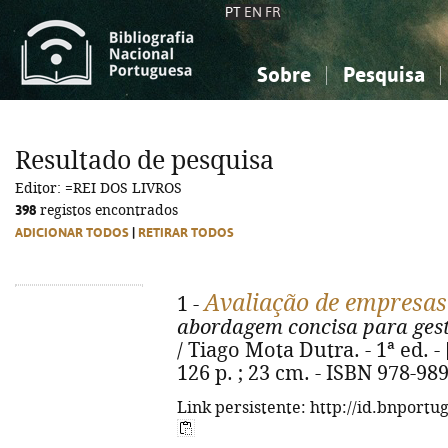
PT
EN
FR
Sobre
Pesquisa
Sobre a Bibliografia Nacional
Simples
Conhecimento, Informação...
Conhecimento, Informação...
Combinada
A
Resultado de pesquisa
Ciências sociais...
Ciências sociais...
Editor: =REI DOS LIVROS
Arte, desporto...
Arte, desporto...
398
registos encontrados
ADICIONAR TODOS
|
RETIRAR TODOS
Avaliação de empresas 
1 -
abordagem concisa para gesto
/ Tiago Mota Dutra. - 1ª ed. - [
126 p. ; 23 cm. - ISBN 978-98
Link persistente: http://id.bnportu