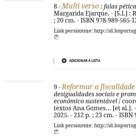
Multi verso
8 -
: falas péti
Margarida Ejarque. - [S.l.] : Re
; 20 cm. - ISBN 978-989-565-1
Link persistente: http://id.bnportu
ADICIONAR À LISTA
Reformar a fiscalidade
9 -
desigualdades sociais e pro
económico sustentável
/ coor
textos Ana Gomes... [et al.]. - 
2025. - 212 p. ; 23 cm. - ISBN
Link persistente: http://id.bnportu