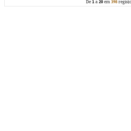
De
1
a
20
em
398
regist