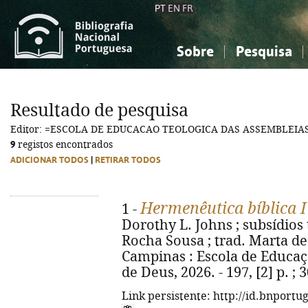
PT
EN
FR
Sobre
Pesquisa
Sobre a Bibliografia Nacional
Simples
Conhecimento, Informação...
Conhecimento, Informação...
Combinada
A
Resultado de pesquisa
Ciências sociais...
Ciências sociais...
Editor: =ESCOLA DE EDUCACAO TEOLOGICA DAS ASSEMBLEIA
Arte, desporto...
Arte, desporto...
9
registos encontrados
ADICIONAR TODOS
|
RETIRAR TODOS
Hermenêutica bíblica I
1 -
Dorothy L. Johns ; subsídios
Rocha Sousa ; trad. Marta de 
Campinas : Escola de Educaç
de Deus, 2026. - 197, [2] p. ;
Link persistente: http://id.bnportu