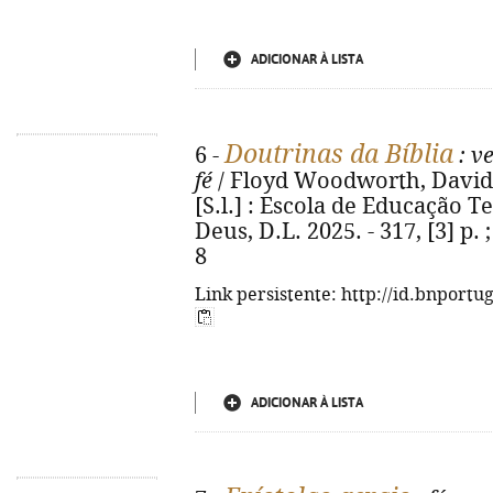
ADICIONAR À LISTA
Doutrinas da Bíblia
6 -
: v
fé
/ Floyd Woodworth, David D
[S.l.] : Escola de Educação 
Deus, D.L. 2025. - 317, [3] p.
8
Link persistente: http://id.bnportu
ADICIONAR À LISTA