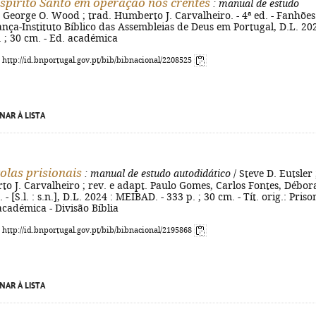
Espírito Santo em operação nos crentes
: manual de estudo
 George O. Wood ; trad. Humberto J. Carvalheiro. - 4ª ed. - Fanhões
ça-Instituto Bíblico das Assembleias de Deus em Portugal, D.L. 202
il. ; 30 cm. - Ed. académica
: http://id.bnportugal.gov.pt/bib/bibnacional/2208525
NAR À LISTA
tolas prisionais
: manual de estudo autodidático
/ Steve D. Eutsler 
o J. Carvalheiro ; rev. e adapt. Paulo Gomes, Carlos Fontes, Débor
. - [S.l. : s.n.], D.L. 2024 : MEIBAD. - 333 p. ; 30 cm. - Tít. orig.: Priso
 académica - Divisão Bíblia
: http://id.bnportugal.gov.pt/bib/bibnacional/2195868
NAR À LISTA