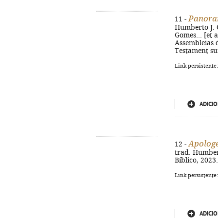
Panora
11 -
Humberto J. C
Gomes... [et 
Assembleias de
Testament sur
Link persistente
ADICIO
Apologé
12 -
trad. Humbert
Bíblico, 2023. 
Link persistente
ADICIO