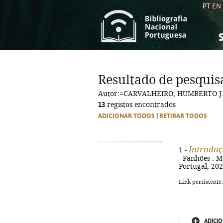
PT
EN
S
S
C
C
Resultado de pesquis
C
C
Autor:=CARVALHEIRO, HUMBERTO J
A
A
13
registos encontrados
ADICIONAR TODOS
|
RETIRAR TODOS
Introduç
1 -
- Fanhões : M
Portugal, 2026
Link persistente
ADICIO