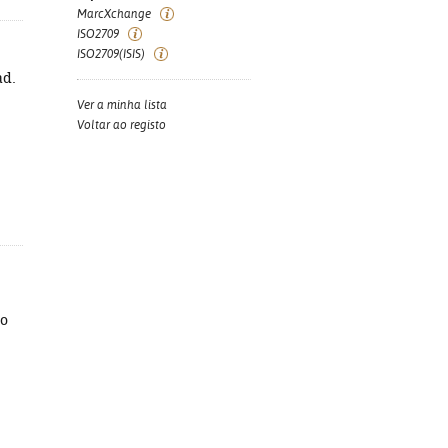
MarcXchange
ISO2709
ISO2709(ISIS)
ad.
Ver a minha lista
Voltar ao registo
to