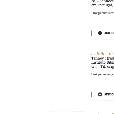
ed. - Fanhões
em Portugal, D
Link persistente
ADICIO
João - o
8 -
Tenney ; trad
Instituto Bíbl
cm. - Tít. ori
Link persistente
ADICIO