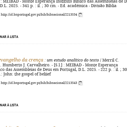
 : MEIBAD - Monte Esperança Instituto Bíblico das Assembleias de 
.L. 2025. - 341 p. : il. ; 30 cm. - Ed. académica - Divisão Bíblia
: http://id.bnportugal.gov.pt/bib/bibnacional/2213534
NAR À LISTA
 evangelho da crença
: um estudo analítico do texto
/ Merril C.
. Humberto J. Carvalheiro. - [S.l.] : MEIBAD - Monte Esperança
ico das Assembleias de Deus em Portugal, D.L. 2025. - 222 p. : il. ; 30
g.: John: the gospel of beliief
: http://id.bnportugal.gov.pt/bib/bibnacional/2213543
NAR À LISTA