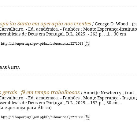
Espírito Santo em operação nos crentes
/ George O. Wood ; tr
arvalheiro. - Ed. académica. - Fanhões : Monte Esperança-Instituto
ssembleias de Deus em Portugal, D.L. 2025. - 262 p. : il. ; 30 cm
: http://id.bnportugal.gov.pt/bib/bibnacional/2271083
NAR À LISTA
s gerais - fé em tempo trabalhosos
/ Annette Newberry ; trad.
arvalheiro. - Ed. académica. - Fanhões : Monte Esperança - Institu
ssembleias de Deus em Portugal, D.L. 2025. - 182 p. ; 30 cm. -
da esperança para África)
: http://id.bnportugal.gov.pt/bib/bibnacional/2271060