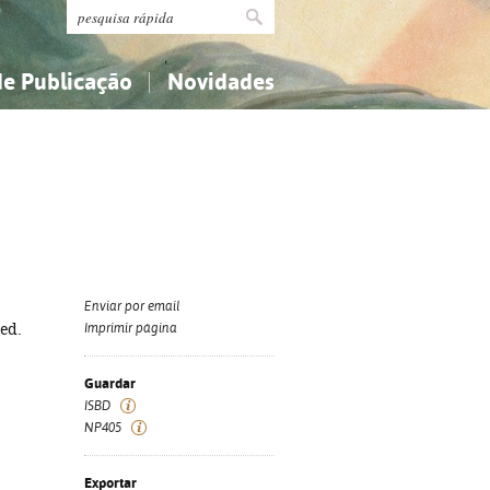
de Publicação
Novidades
s
Religião...
Religião...
Ciências aplicadas...
Ciências aplicadas...
História, geografia, biografias...
História, geografia, biografias...
Enviar por email
 ed.
Imprimir página
Guardar
ISBD
NP405
Exportar