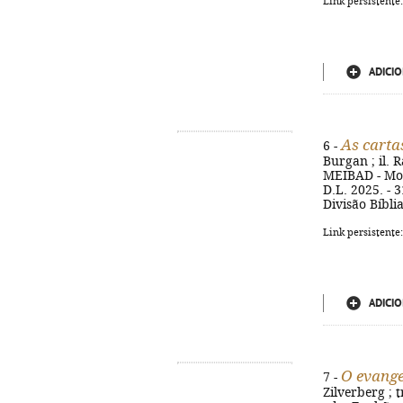
Link persistente
ADICIO
As carta
6 -
Burgan ; il. 
MEIBAD - Mon
D.L. 2025. - 31
Divisão Bíbli
Link persistente
ADICIO
O evange
7 -
Zilverberg ; t