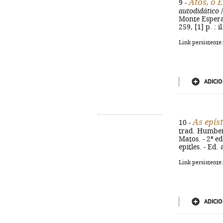
Atos, o 
9 -
autodidático
/
Monte Esperan
259, [1] p. : 
Link persistente
ADICIO
As epís
10 -
trad. Humbert
Matos. - 2ª ed
epitles. - Ed.
Link persistente
ADICIO