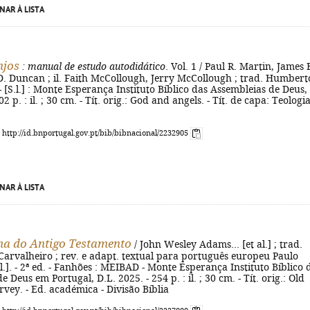
NAR À LISTA
njos
: manual de estudo autodidático
. Vol. 1 / Paul R. Martin, James 
. Duncan ; il. Faith McCollough, Jerry McCollough ; trad. Humberto
- [S.l.] : Monte Esperança Instituto Bíblico das Assembleias de Deus,
02 p. : il. ; 30 cm. - Tít. orig.: God and angels. - Tít. de capa: Teologi
: http://id.bnportugal.gov.pt/bib/bibnacional/2232905
NAR À LISTA
a do Antigo Testamento
/ John Wesley Adams... [et al.] ; trad.
arvalheiro ; rev. e adapt. textual para português europeu Paulo
al.]. - 2ª ed. - Fanhões : MEIBAD - Monte Esperança Instituto Bíblico 
 Deus em Portugal, D.L. 2025. - 254 p. : il. ; 30 cm. - Tít. orig.: Old
vey. - Ed. académica - Divisão Bíblia