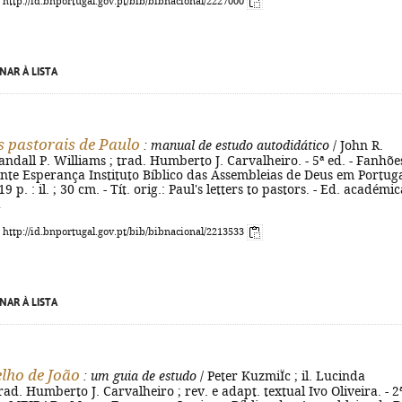
: http://id.bnportugal.gov.pt/bib/bibnacional/2227000
NAR À LISTA
s pastorais de Paulo
: manual de estudo autodidático
/ John R.
Randall P. Williams ; trad. Humberto J. Carvalheiro. - 5ª ed. - Fanhões
te Esperança Instituto Bíblico das Assembleias de Deus em Portuga
9 p. : il. ; 30 cm. - Tít. orig.: Paul's letters to pastors. - Ed. académic
a
: http://id.bnportugal.gov.pt/bib/bibnacional/2213533
NAR À LISTA
lho de João
: um guia de estudo
/ Peter KuzmiÏc ; il. Lucinda
rad. Humberto J. Carvalheiro ; rev. e adapt. textual Ivo Oliveira. - 2