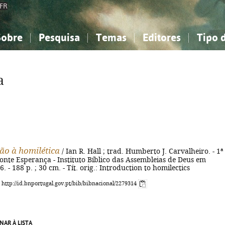
FR
Sobre
Pesquisa
Temas
Editores
Tipo 
obre a Bibliografia Nacional
imples
onhecimento, Informação...
onhecimento, Informação...
Combinada
A minha lista
Como utilizar
Filosofia, psicologia...
Filosofia, psicologia...
Perguntas frequente
a
iências sociais...
iências sociais...
Ciências exatas e naturais...
Ciências exatas e naturais...
.
rte, desporto...
rte, desporto...
Literatura, linguística...
Literatura, linguística...
ão à homilética
/ Ian R. Hall ; trad. Humberto J. Carvalheiro. - 1ª
onte Esperança - Instituto Bíblico das Assembleias de Deus em
. - 188 p. ; 30 cm. - Tít. orig.: Introduction to homilectics
: http://id.bnportugal.gov.pt/bib/bibnacional/2279314
NAR À LISTA