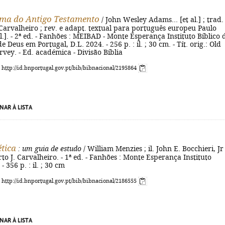
ma do Antigo Testamento
/ John Wesley Adams... [et al.] ; trad.
arvalheiro ; rev. e adapt. textual para português europeu Paulo
al.]. - 2ª ed. - Fanhões : MEIBAD - Monte Esperança Instituto Bíblico 
 Deus em Portugal, D.L. 2024. - 256 p. : il. ; 30 cm. - Tít. orig.: Old
vey. - Ed. académica - Divisão Bíblia
: http://id.bnportugal.gov.pt/bib/bibnacional/2195864
NAR À LISTA
tica
: um guia de estudo
/ William Menzies ; il. John E. Bocchieri, Jr 
o J. Carvalheiro. - 1ª ed. - Fanhões : Monte Esperança Instituto
- 356 p. : il. ; 30 cm
: http://id.bnportugal.gov.pt/bib/bibnacional/2186555
NAR À LISTA