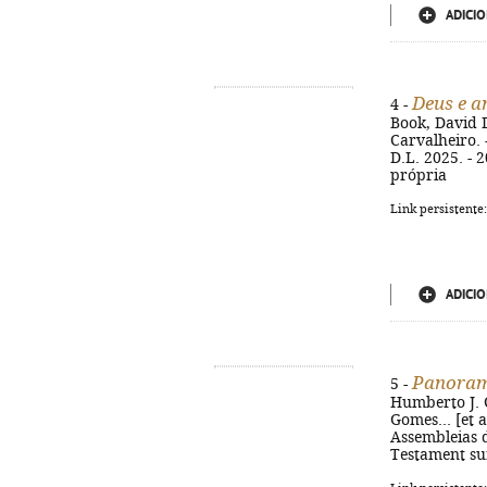
ADICIO
Deus e a
4 -
Book, David D
Carvalheiro. 
D.L. 2025. - 2
própria
Link persistente
ADICIO
Panoram
5 -
Humberto J. C
Gomes... [et 
Assembleias de
Testament sur