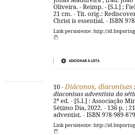
Jonas Madureira ; trad. João
Oliveira. - Reimp. - [S.l.] ; Fie
21 cm. - Tít. orig.: Rediscov
Christ is essential. - ISBN 97
Link persistente: http://id.bnportu
ADICIONAR À LISTA
Diáconos, diaconisas
10 -
diaconisas adventista do sét
2ª ed. - [S.l.] : Associação M
Sétimo Dia, 2022. - 136 p. ; 2
adventist. - ISBN 978-989-87
Link persistente: http://id.bnportu