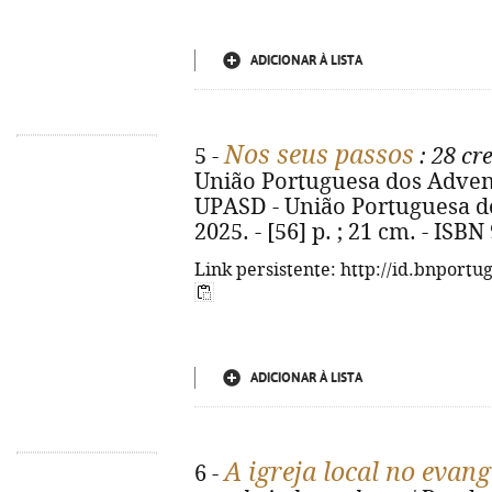
ADICIONAR À LISTA
Nos seus passos
5 -
: 28 cr
União Portuguesa dos Adventis
UPASD - União Portuguesa do
2025. - [56] p. ; 21 cm. - ISB
Link persistente: http://id.bnportu
ADICIONAR À LISTA
A igreja local no evan
6 -