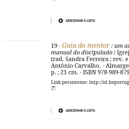
ADICIONAR À LISTA
Guia do mentor
19 -
: um au
manual do discipulado
/ Igre
trad. Sandra Ferreira ; rev.
António Carvalho. - Almargem
p. ; 21 cm. - ISBN 978-989-87
Link persistente: http://id.bnportu
ADICIONAR À LISTA