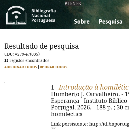
PT
EN
FR
Sobre
Pesquisa
Sobre a Bibliografia Nacional
Simples
Conhecimento, Informação...
Conhecimento, Informação...
Combinada
A
Resultado de pesquisa
Ciências sociais...
Ciências sociais...
CDU: =279-47(035)
Arte, desporto...
Arte, desporto...
35
registos encontrados
ADICIONAR TODOS
|
RETIRAR TODOS
Introdução à homilétic
1 -
Humberto J. Carvalheiro. - 1
Esperança - Instituto Bíblic
Portugal, 2026. - 188 p. ; 30 c
homilectics
Link persistente: http://id.bnportu