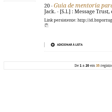
Guia de mentoria par
20 -
Jack. - [S.l.] : Message Trust,
Link persistente: http://id.bnportu
ADICIONAR À LISTA
De
1
a
20
em
35
registo