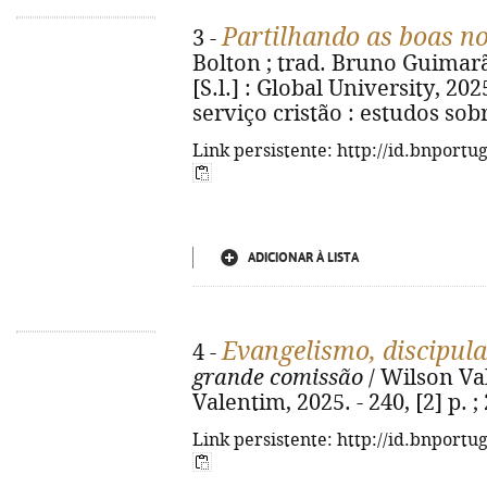
Partilhando as boas n
3 -
Bolton ; trad. Bruno Guimarãe
[S.l.] : Global University, 2025.
serviço cristão : estudos sobr
Link persistente: http://id.bnportu
ADICIONAR À LISTA
Evangelismo, discipul
4 -
grande comissão
/ Wilson Vale
Valentim, 2025. - 240, [2] p. 
Link persistente: http://id.bnportu