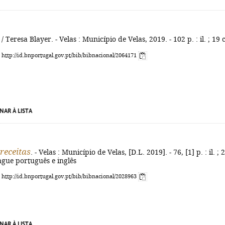
/ Teresa Blayer. - Velas : Município de Velas, 2019. - 102 p. : il. ; 19
: http://id.bnportugal.gov.pt/bib/bibnacional/2064171
NAR À LISTA
receitas
. - Velas : Município de Velas, [D.L. 2019]. - 76, [1] p. : il. ; 
ingue português e inglês
: http://id.bnportugal.gov.pt/bib/bibnacional/2028963
NAR À LISTA