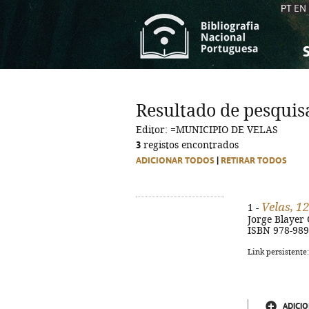
PT
EN
S
S
C
C
Resultado de pesquis
C
C
Editor: =MUNICIPIO DE VELAS
A
A
3
registos encontrados
ADICIONAR TODOS
|
RETIRAR TODOS
Velas, 1
1 -
Jorge Blayer Gó
ISBN 978-989
Link persistente
ADICIO