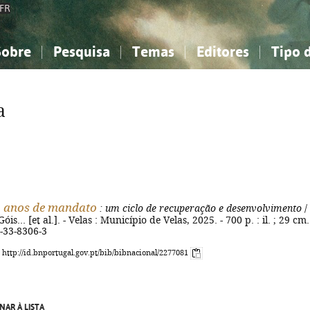
FR
Sobre
Pesquisa
Temas
Editores
Tipo 
obre a Bibliografia Nacional
imples
onhecimento, Informação...
onhecimento, Informação...
Combinada
A minha lista
Como utilizar
Filosofia, psicologia...
Filosofia, psicologia...
Perguntas frequente
a
iências sociais...
iências sociais...
Ciências exatas e naturais...
Ciências exatas e naturais...
rte, desporto...
rte, desporto...
Literatura, linguística...
Literatura, linguística...
2 anos de mandato
: um ciclo de recuperação e desenvolvimento
/ 
is... [et al.]. - Velas : Município de Velas, 2025. - 700 p. : il. ; 29 cm.
-33-8306-3
: http://id.bnportugal.gov.pt/bib/bibnacional/2277081
NAR À LISTA