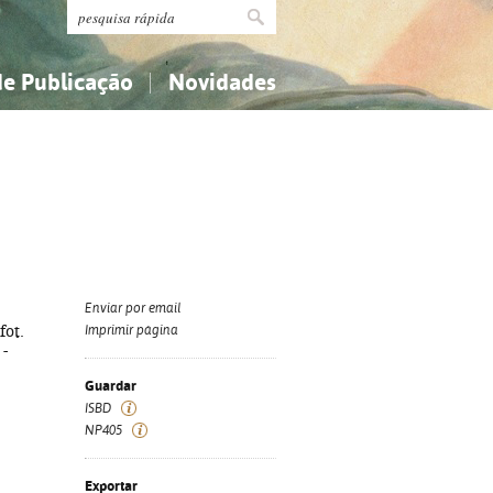
de Publicação
Novidades
s
Religião...
Religião...
Ciências aplicadas...
Ciências aplicadas...
História, geografia, biografias...
História, geografia, biografias...
Enviar por email
fot.
Imprimir página
 -
Guardar
ISBD
NP405
Exportar