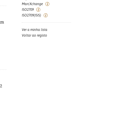
MarcXchange
ISO2709
ISO2709(ISIS)
 cm
Ver a minha lista
Voltar ao registo
22