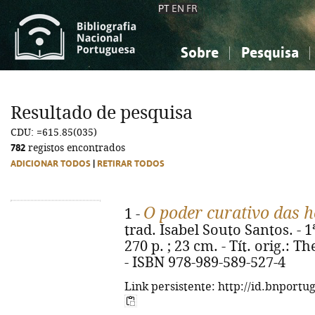
PT
EN
FR
Sobre
Pesquisa
Sobre a Bibliografia Nacional
Simples
Conhecimento, Informação...
Conhecimento, Informação...
Combinada
A
Resultado de pesquisa
Ciências sociais...
Ciências sociais...
CDU: =615.85(035)
Arte, desporto...
Arte, desporto...
782
registos encontrados
ADICIONAR TODOS
|
RETIRAR TODOS
O poder curativo das
1 -
trad. Isabel Souto Santos. - 1
270 p. ; 23 cm. - Tít. orig.:
- ISBN 978-989-589-527-4
Link persistente: http://id.bnportu