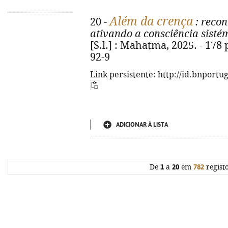
Além da crença
20 -
: recon
ativando a consciência sisté
[S.l.] : Mahatma, 2025. - 178 
92-9
Link persistente: http://id.bnportu
ADICIONAR À LISTA
De
1
a
20
em
782
regist