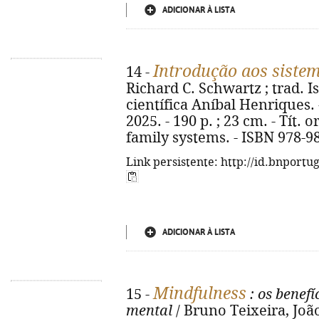
ADICIONAR À LISTA
Introdução aos sistem
14 -
Richard C. Schwartz ; trad. I
científica Aníbal Henriques. -
2025. - 190 p. ; 23 cm. - Tít. 
family systems. - ISBN 978-9
Link persistente: http://id.bnportu
ADICIONAR À LISTA
Mindfulness
15 -
: os benef
mental
/ Bruno Teixeira, João