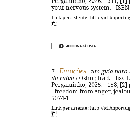
Pergaminho, 2026. - 311, [1] p.
your nervous system. - ISBN
Link persistente: http://id.bnportu
ADICIONAR À LISTA
Emoções
7 -
: um guia para s
da raiva
/ Osho ; trad. Elisa E
Pergaminho, 2025. - 158, [2] p
- freedom from anger, jealou
5074-1
Link persistente: http://id.bnportu