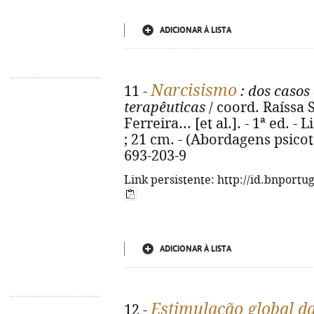
ADICIONAR À LISTA
Narcisismo
11 -
: dos casos 
terapêuticas
/ coord. Raíssa
Ferreira... [et al.]. - 1ª ed. - 
; 21 cm. - (Abordagens psicot
693-203-9
Link persistente: http://id.bnportu
ADICIONAR À LISTA
Estimulação global d
12 -