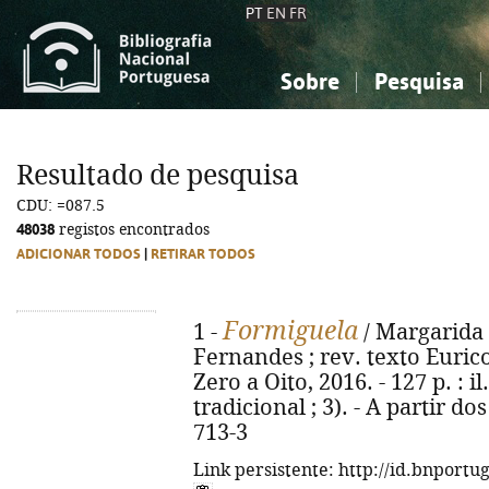
PT
EN
FR
Sobre
Pesquisa
Sobre a Bibliografia Nacional
Simples
Conhecimento, Informação...
Conhecimento, Informação...
Combinada
A
Resultado de pesquisa
Ciências sociais...
Ciências sociais...
CDU: =087.5
Arte, desporto...
Arte, desporto...
48038
registos encontrados
ADICIONAR TODOS
|
RETIRAR TODOS
Formiguela
1 -
/ Margarida F
Fernandes ; rev. texto Eurico
Zero a Oito, 2016. - 127 p. : i
tradicional ; 3). - A partir d
713-3
Link persistente: http://id.bnportu