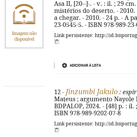
Asa II, [20--]-. - v. : il. ; 29 cm
mistérios do deserto. - 2010. 
a chegar. - 2010. - 24 p. - A p
23-0545-5. - ISBN 978-989-23
Link persistente: http://id.bnportu
ADICIONAR À LISTA
Jinzumbi Jakulo
12 -
: espír
Mateus ; argumento Nayole Mat
BDPALOP, 2024. - [48] p. : il.
ISBN 978-989-9202-07-8
Link persistente: http://id.bnportu