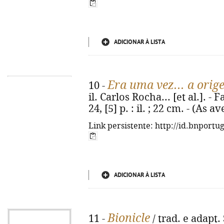
ADICIONAR À LISTA
Era uma vez... a orig
10 -
il. Carlos Rocha... [et al.]. -
24, [5] p. : il. ; 22 cm. - (As
Link persistente: http://id.bnportu
ADICIONAR À LISTA
Bionicle
11 -
/ trad. e adapt. 