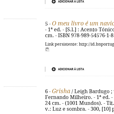
ADICIONAR À LISTA
O meu livro é um navi
5 -
- 1ª ed. - [S.l.] : Acento Tónico
cm. - ISBN 978-989-54576-1-8
Link persistente: http://id.bnportu
ADICIONAR À LISTA
Grisha
6 -
/ Leigh Bardugo ; 
Fernando Milheiro. - 1ª ed. - Al
24 cm. - (1001 Mundos). - Tít
v.: Luz e sombra. - 300, [10]