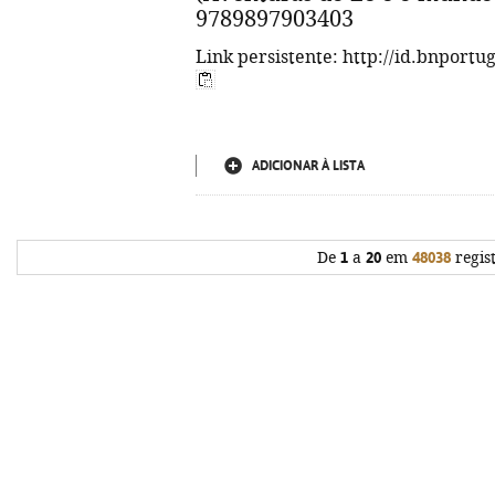
9789897903403
Link persistente: http://id.bnportu
ADICIONAR À LISTA
De
1
a
20
em
48038
regis