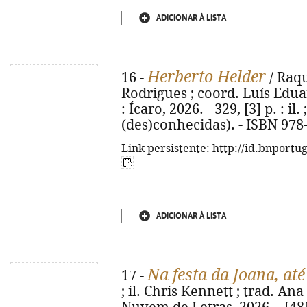
ADICIONAR À LISTA
Herberto Helder
16 -
/ Raqu
Rodrigues ; coord. Luís Eduar
: Ícaro, 2026. - 329, [3] p. : il.
(des)conhecidas). - ISBN 978
Link persistente: http://id.bnportu
ADICIONAR À LISTA
Na festa da Joana, at
17 -
; il. Chris Kennett ; trad. Ana