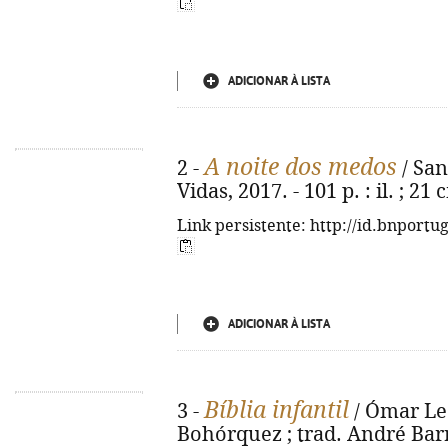
ADICIONAR À LISTA
A noite dos medos
2 -
/ Sant
Vidas, 2017. - 101 p. : il. ; 21
Link persistente: http://id.bnportu
ADICIONAR À LISTA
Bíblia infantil
3 -
/ Ómar Leó
Bohórquez ; trad. André Barre