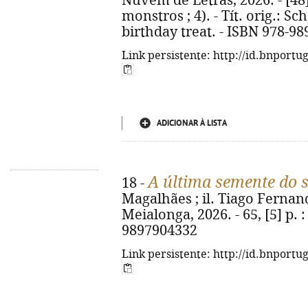
Nuvem de Letras, 2026. - [48] p
monstros ; 4). - Tít. orig.: S
birthday treat. - ISBN 978-98
Link persistente: http://id.bnportu
ADICIONAR À LISTA
A última semente do 
18 -
Magalhães ; il. Tiago Fernand
Meialonga, 2026. - 65, [5] p. : 
9897904332
Link persistente: http://id.bnportu