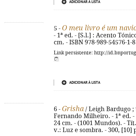
ADICIONAR À LISTA
O meu livro é um navi
5 -
- 1ª ed. - [S.l.] : Acento Tónico
cm. - ISBN 978-989-54576-1-8
Link persistente: http://id.bnportu
ADICIONAR À LISTA
Grisha
6 -
/ Leigh Bardugo ; 
Fernando Milheiro. - 1ª ed. - Al
24 cm. - (1001 Mundos). - Tít
v.: Luz e sombra. - 300, [10]