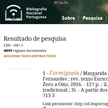
PT
EN
FR
Sobre
Pesquisa
Sobre a Bibliografia Nacional
Simples
Conhecimento, Informação...
Conhecimento, Informação...
Combinada
A
Resultado de pesquisa
Ciências sociais...
Ciências sociais...
CDU: =087.5
Arte, desporto...
Arte, desporto...
48059
registos encontrados
ADICIONAR TODOS
|
RETIRAR TODOS
Formiguela
1 -
/ Margarida F
Fernandes ; rev. texto Eurico
Zero a Oito, 2016. - 127 p. : i
tradicional ; 3). - A partir d
713-3
Link persistente: http://id.bnportu