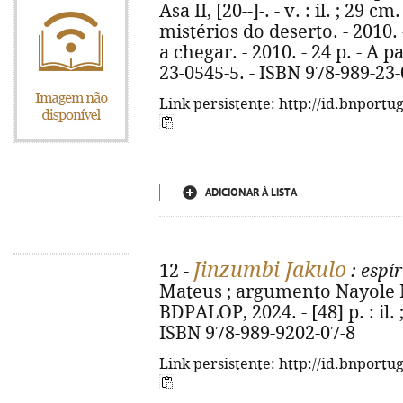
Asa II, [20--]-. - v. : il. ; 29 cm
mistérios do deserto. - 2010. 
a chegar. - 2010. - 24 p. - A p
23-0545-5. - ISBN 978-989-23
Link persistente: http://id.bnportu
ADICIONAR À LISTA
Jinzumbi Jakulo
12 -
: espír
Mateus ; argumento Nayole Mat
BDPALOP, 2024. - [48] p. : il.
ISBN 978-989-9202-07-8
Link persistente: http://id.bnportu