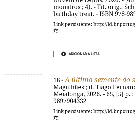
Nuvem de Letras, 2026. - [48] p
monstros ; 4). - Tít. orig.: S
birthday treat. - ISBN 978-98
Link persistente: http://id.bnportu
ADICIONAR À LISTA
A última semente do 
18 -
Magalhães ; il. Tiago Fernand
Meialonga, 2026. - 65, [5] p. : 
9897904332
Link persistente: http://id.bnportu