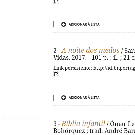
ADICIONAR À LISTA
A noite dos medos
2 -
/ Sant
Vidas, 2017. - 101 p. : il. ; 21
Link persistente: http://id.bnportu
ADICIONAR À LISTA
Bíblia infantil
3 -
/ Ómar Leó
Bohórquez ; trad. André Barre