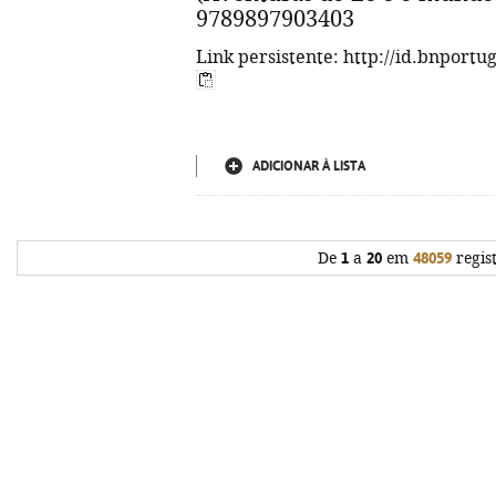
9789897903403
Link persistente: http://id.bnportu
ADICIONAR À LISTA
De
1
a
20
em
48059
regis