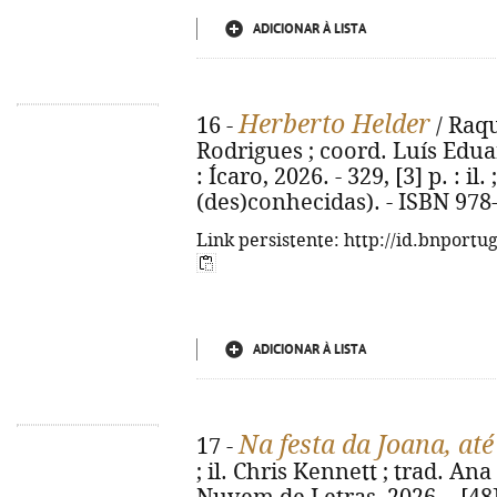
ADICIONAR À LISTA
Herberto Helder
16 -
/ Raqu
Rodrigues ; coord. Luís Eduar
: Ícaro, 2026. - 329, [3] p. : il.
(des)conhecidas). - ISBN 978
Link persistente: http://id.bnportu
ADICIONAR À LISTA
Na festa da Joana, at
17 -
; il. Chris Kennett ; trad. Ana