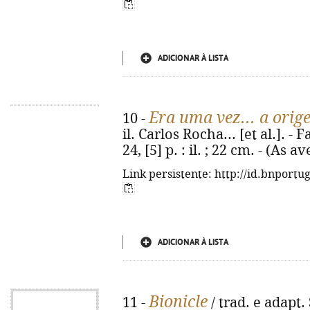
ADICIONAR À LISTA
Era uma vez... a orig
10 -
il. Carlos Rocha... [et al.]. -
24, [5] p. : il. ; 22 cm. - (As
Link persistente: http://id.bnportu
ADICIONAR À LISTA
Bionicle
11 -
/ trad. e adapt. 