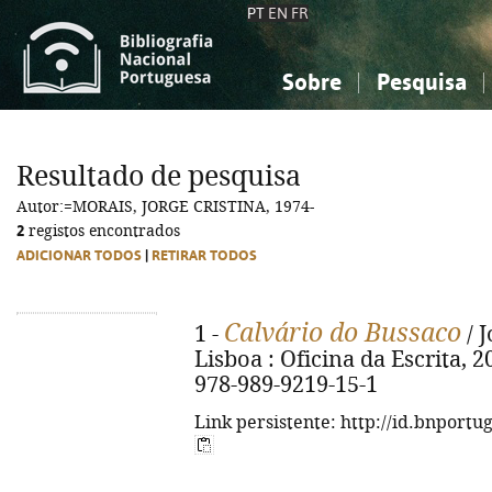
PT
EN
FR
Sobre
Pesquisa
Sobre a Bibliografia Nacional
Simples
Conhecimento, Informação...
Conhecimento, Informação...
Combinada
A
Resultado de pesquisa
Ciências sociais...
Ciências sociais...
Autor:=MORAIS, JORGE CRISTINA, 1974-
Arte, desporto...
Arte, desporto...
2
registos encontrados
ADICIONAR TODOS
|
RETIRAR TODOS
Calvário do Bussaco
1 -
/ J
Lisboa : Oficina da Escrita, 202
978-989-9219-15-1
Link persistente: http://id.bnportu