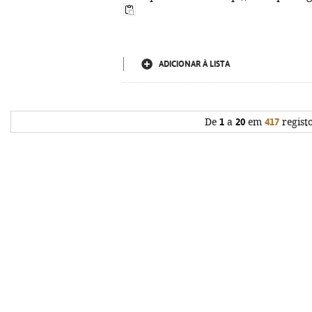
ADICIONAR À LISTA
De
1
a
20
em
417
regist