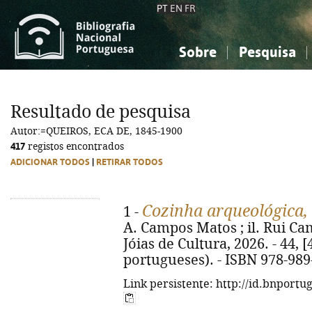
PT
EN
FR
Sobre
Pesquisa
Sobre a Bibliografia Nacional
Simples
Conhecimento, Informação...
Conhecimento, Informação...
Combinada
A
Resultado de pesquisa
Ciências sociais...
Ciências sociais...
Autor:=QUEIROS, ECA DE, 1845-1900
Arte, desporto...
Arte, desporto...
417
registos encontrados
ADICIONAR TODOS
|
RETIRAR TODOS
Cozinha arqueológica,
1 -
A. Campos Matos ; il. Rui Cam
Jóias de Cultura, 2026. - 44, [4
portugueses). - ISBN 978-989
Link persistente: http://id.bnportu