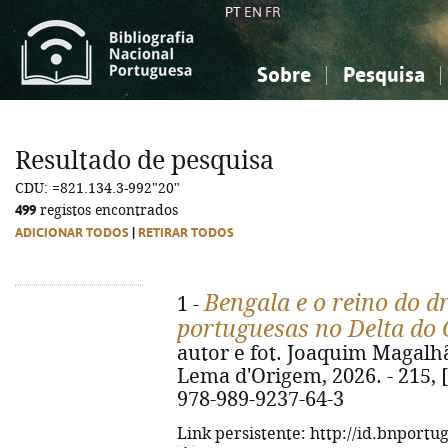
PT
EN
FR
Sobre
Pesquisa
Sobre a Bibliografia Nacional
Simples
Conhecimento, Informação...
Conhecimento, Informação...
Combinada
A
Resultado de pesquisa
Ciências sociais...
Ciências sociais...
CDU: =821.134.3-992"20"
Arte, desporto...
Arte, desporto...
499
registos encontrados
ADICIONAR TODOS
|
RETIRAR TODOS
Bengala e o reino do d
1 -
portuguesas no Delta do
autor e fot. Joaquim Magalhãe
Lema d'Origem, 2026. - 215, [2
978-989-9237-64-3
Link persistente: http://id.bnportu