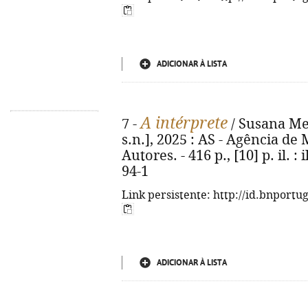
ADICIONAR À LISTA
A intérprete
7 -
/ Susana Mene
s.n.], 2025 : AS - Agência d
Autores. - 416 p., [10] p. il. :
94-1
Link persistente: http://id.bnportu
ADICIONAR À LISTA