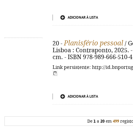
ADICIONAR À LISTA
Planisfério pessoal
20 -
/ G
Lisboa : Contraponto, 2025. - 350
cm. - ISBN 978-989-666-510-4
Link persistente: http://id.bnportu
ADICIONAR À LISTA
De
1
a
20
em
499
regist