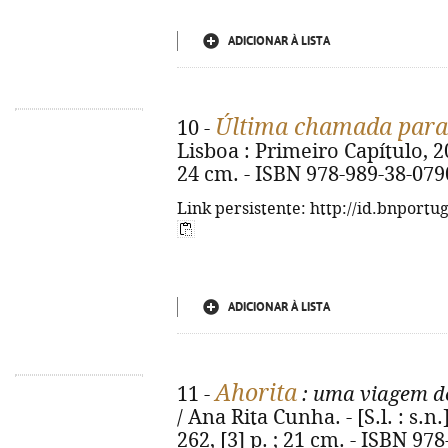
ADICIONAR À LISTA
Última chamada para 
10 -
Lisboa : Primeiro Capítulo, 2025.
24 cm. - ISBN 978-989-38-079
Link persistente: http://id.bnportu
ADICIONAR À LISTA
Ahorita
11 -
: uma viagem de
/ Ana Rita Cunha. - [S.l. : s.n.
262, [3] p. ; 21 cm. - ISBN 97