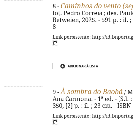
Caminhos do vento (se
8 -
fot. Pedro Correia ; des. Paulo 
Betweien, 2025. - 591 p. : il.
8
Link persistente: http://id.bnportu
ADICIONAR À LISTA
À sombra do Baobá
9 -
/ M
Ana Carmona. - 1ª ed. - [S.l. 
350, [2] p. : il. ; 23 cm. - IS
Link persistente: http://id.bnportu