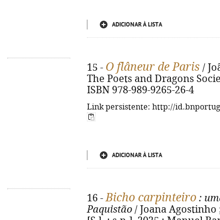
ADICIONAR À LISTA
O flâneur de Paris
15 -
/ Joã
The Poets and Dragons Society
ISBN 978-989-9265-26-4
Link persistente: http://id.bnportu
ADICIONAR À LISTA
Bicho carpinteiro
16 -
: uma
Paquistão
/ Joana Agostinho ; 