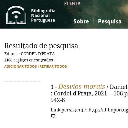
PT
EN
FR
Sobre
Pesquisa
Sobre a Bibliografia Nacional
Simples
Conhecimento, Informação...
Conhecimento, Informação...
Combinada
A
Resultado de pesquisa
Ciências sociais...
Ciências sociais...
Editor: =CORDEL D'PRATA
Arte, desporto...
Arte, desporto...
2106
registos encontrados
ADICIONAR TODOS
|
RETIRAR TODOS
Desvios morais
1 -
/ Daniel
: Cordel d'Prata, 2021. - 106 
542-8
Link persistente: http://id.bnportu