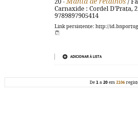
Manta de retalhos
20 -
/ Fá
Carnaxide : Cordel D'Prata, 20
9789897905414
Link persistente: http://id.bnportu
ADICIONAR À LISTA
De
1
a
20
em
2106
regist