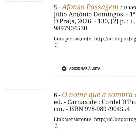
Afonso Passagem
5 -
: o v
Júlio António Domingos. - 1ª 
D'Prata, 2026. - 130, [2] p. : i
9897904530
Link persistente: http://id.bnportu
ADICIONAR À LISTA
O nome que a sombra 
6 -
ed. - Carnaxide : Cordel D'Prata
cm. - ISBN 978-9897904554
Link persistente: http://id.bnportu