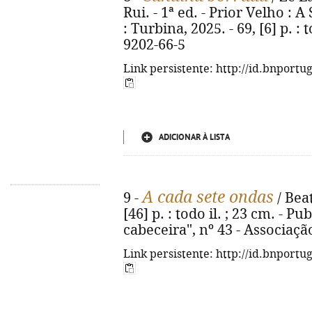
Rui. - 1ª ed. - Prior Velho : 
: Turbina, 2025. - 69, [6] p. : 
9202-66-5
Link persistente: http://id.bnportu
ADICIONAR À LISTA
A cada sete ondas
9 -
/ Beatr
[46] p. : todo il. ; 23 cm. -
cabeceira", nº 43 - Associaç
Link persistente: http://id.bnportu