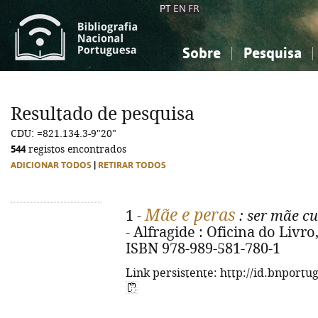
PT
EN
FR
Sobre
Pesquisa
Sobre a Bibliografia Nacional
Simples
Conhecimento, Informação...
Conhecimento, Informação...
Combinada
A
Resultado de pesquisa
Ciências sociais...
Ciências sociais...
CDU: =821.134.3-9"20"
Arte, desporto...
Arte, desporto...
544
registos encontrados
ADICIONAR TODOS
|
RETIRAR TODOS
Mãe e peras
1 -
: ser mãe cu
- Alfragide : Oficina do Livro, 
ISBN 978-989-581-780-1
Link persistente: http://id.bnportu