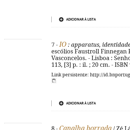
ADICIONAR À LISTA
IO
7 -
: apparatus, identidad
escólios Faustroll Finnegan P
Vasconcelos. - Lisboa : Senh
113, [3] p. : il. ; 20 cm. - IS
Link persistente: http://id.bnportu
ADICIONAR À LISTA
Canalha borrada
8 -
/ Zé L