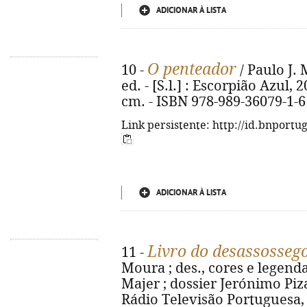
ADICIONAR À LISTA
O penteador
10 -
/ Paulo J. 
ed. - [S.l.] : Escorpião Azul, 20
cm. - ISBN 978-989-36079-1-6
Link persistente: http://id.bnportu
ADICIONAR À LISTA
Livro do desassosseg
11 -
Moura ; des., cores e legen
Majer ; dossier Jerónimo Pizarr
Rádio Televisão Portuguesa, 202