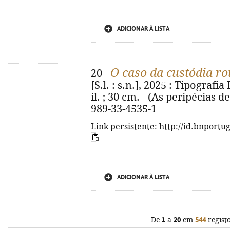
ADICIONAR À LISTA
O caso da custódia r
20 -
[S.l. : s.n.], 2025 : Tipografia
il. ; 30 cm. - (As peripécias d
989-33-4535-1
Link persistente: http://id.bnportu
ADICIONAR À LISTA
De
1
a
20
em
544
regist