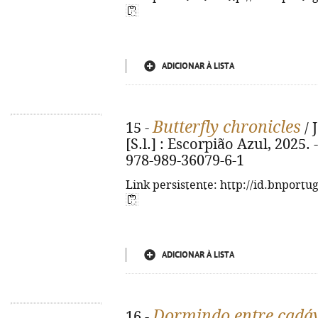
ADICIONAR À LISTA
Butterfly chronicles
15 -
/ 
[S.l.] : Escorpião Azul, 2025. -
978-989-36079-6-1
Link persistente: http://id.bnportu
ADICIONAR À LISTA
Dormindo entre cadá
16 -