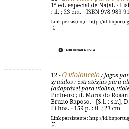
1ª ed. especial de Natal. - Li
: il. ; 23 cm. - ISBN 978-989-9
Link persistente: http://id.bnportu
ADICIONAR À LISTA
O violoncelo
12 -
: jogos pa
graúdos
: estratégias para al
(adaptável para violino, viol
Pinheiro ; il. Maria do Rosár
Bruno Raposo. - [S.l. : s.n],
Filhos. - 159 p. : il. ; 23 cm
Link persistente: http://id.bnportu