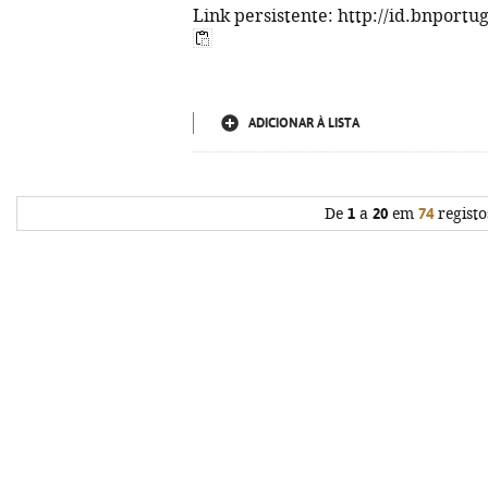
Link persistente: http://id.bnportu
ADICIONAR À LISTA
De
1
a
20
em
74
registo