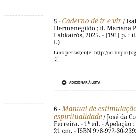
Caderno de ir e vir
5 -
/ Is
Hermenegildo ; il. Mariana Pe
Labkairós, 2025. - [191] p. : i
f.)
Link persistente: http://id.bnportu
ADICIONAR À LISTA
Manual de estimulação
6 -
espiritualidade
/ José da Co
Ferreira. - 1ª ed. - Apelação : P
21 cm. - ISBN 978-972-30-239