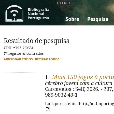
PT
EN
FR
Sobre
Pesquisa
Sobre a Bibliografia Nacional
Simples
Conhecimento, Informação...
Conhecimento, Informação...
Combinada
A
Resultado de pesquisa
Ciências sociais...
Ciências sociais...
CDU: =793.7(035)
Arte, desporto...
Arte, desporto...
74
registos encontrados
ADICIONAR TODOS
|
RETIRAR TODOS
Mais 150 jogos à port
1 -
cérebro jovem com a cultura
Carcavelos : Self, 2026. - 207, 
989-9032-49-1
Link persistente: http://id.bnportu