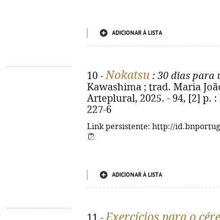
ADICIONAR À LISTA
Nokatsu
10 -
: 30 dias para
Kawashima ; trad. Maria João V
Arteplural, 2025. - 94, [2] p. :
227-6
Link persistente: http://id.bnportu
ADICIONAR À LISTA
Exercícios para o cér
11 -