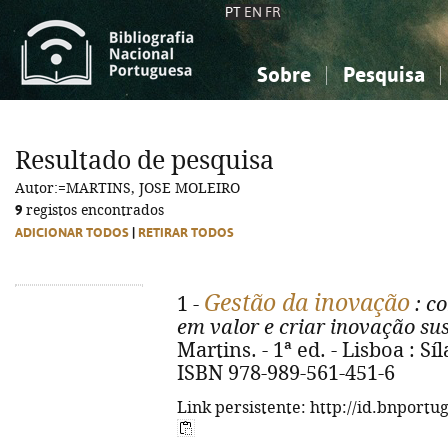
PT
EN
FR
Sobre
Pesquisa
Sobre a Bibliografia Nacional
Simples
Conhecimento, Informação...
Conhecimento, Informação...
Combinada
A
Resultado de pesquisa
Ciências sociais...
Ciências sociais...
Autor:=MARTINS, JOSE MOLEIRO
Arte, desporto...
Arte, desporto...
9
registos encontrados
ADICIONAR TODOS
|
RETIRAR TODOS
Gestão da inovação
1 -
: c
em valor e criar inovação su
Martins. - 1ª ed. - Lisboa : Síl
ISBN 978-989-561-451-6
Link persistente: http://id.bnportu