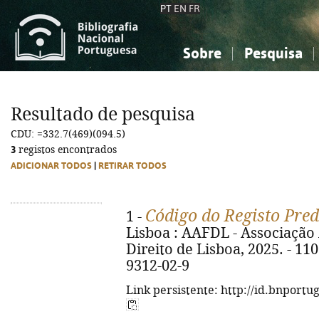
PT
EN
FR
Sobre
Pesquisa
Sobre a Bibliografia Nacional
Simples
Conhecimento, Informação...
Conhecimento, Informação...
Combinada
A
Resultado de pesquisa
Ciências sociais...
Ciências sociais...
CDU: =332.7(469)(094.5)
Arte, desporto...
Arte, desporto...
3
registos encontrados
ADICIONAR TODOS
|
RETIRAR TODOS
Código do Registo Pred
1 -
Lisboa : AAFDL - Associaçã
Direito de Lisboa, 2025. - 110
9312-02-9
Link persistente: http://id.bnportu