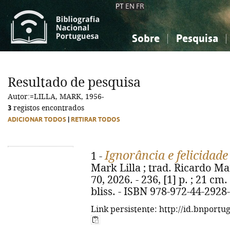
PT
EN
FR
Sobre
Pesquisa
Sobre a Bibliografia Nacional
Simples
Conhecimento, Informação...
Conhecimento, Informação...
Combinada
A
Resultado de pesquisa
Ciências sociais...
Ciências sociais...
Autor:=LILLA, MARK, 1956-
Arte, desporto...
Arte, desporto...
3
registos encontrados
ADICIONAR TODOS
|
RETIRAR TODOS
Ignorância e felicidade
1 -
Mark Lilla ; trad. Ricardo M
70, 2026. - 236, [1] p. ; 21 cm
bliss. - ISBN 978-972-44-2928
Link persistente: http://id.bnportu