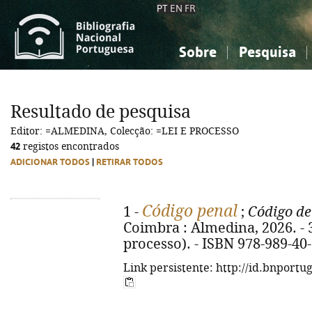
PT
EN
FR
Sobre
Pesquisa
Sobre a Bibliografia Nacional
Simples
Conhecimento, Informação...
Conhecimento, Informação...
Combinada
A
Resultado de pesquisa
Ciências sociais...
Ciências sociais...
Editor: =ALMEDINA, Colecção: =LEI E PROCESSO
Arte, desporto...
Arte, desporto...
42
registos encontrados
ADICIONAR TODOS
|
RETIRAR TODOS
Código penal
1 -
;
Código de
Coimbra : Almedina, 2026. - 36
processo). - ISBN 978-989-40
Link persistente: http://id.bnportu