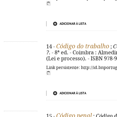
ADICIONAR À LISTA
Código do trabalho
14 -
;
C
?
. - 8ª ed. - Coimbra : Almedin
(Lei e processo). - ISBN 978-
Link persistente: http://id.bnportu
ADICIONAR À LISTA
Código penal
15 -
;
Código d