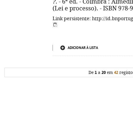
?
. - 6ª ed. - Coimbra : Almedin
(Lei e processo). - ISBN 978-
Link persistente: http://id.bnportu
ADICIONAR À LISTA
De
1
a
20
em
42
registo