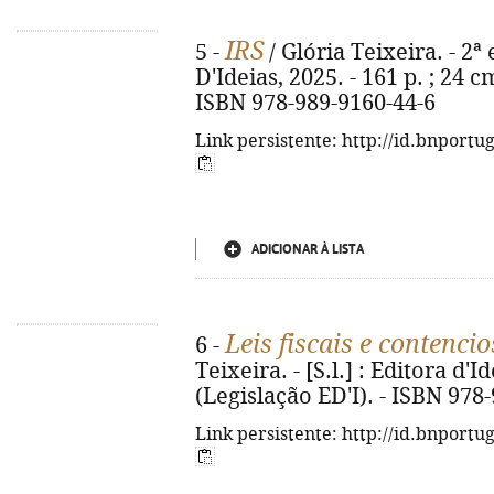
IRS
5 -
/ Glória Teixeira. - 2ª
D'Ideias, 2025. - 161 p. ; 24 c
ISBN 978-989-9160-44-6
Link persistente: http://id.bnportu
ADICIONAR À LISTA
Leis fiscais e contencio
6 -
Teixeira. - [S.l.] : Editora d'I
(Legislação ED'I). - ISBN 978
Link persistente: http://id.bnportu