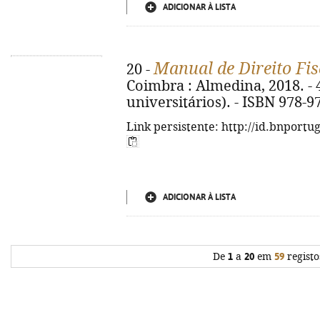
ADICIONAR À LISTA
Manual de Direito Fis
20 -
Coimbra : Almedina, 2018. - 4
universitários). - ISBN 978-9
Link persistente: http://id.bnportu
ADICIONAR À LISTA
De
1
a
20
em
59
registo