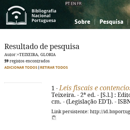
PT
EN
FR
Sobre
Pesquisa
Sobre a Bibliografia Nacional
Simples
Conhecimento, Informação...
Conhecimento, Informação...
Combinada
A
Resultado de pesquisa
Ciências sociais...
Ciências sociais...
Autor:=TEIXEIRA, GLORIA
Arte, desporto...
Arte, desporto...
59
registos encontrados
ADICIONAR TODOS
|
RETIRAR TODOS
Leis fiscais e contencio
1 -
Teixeira. - 2ª ed. - [S.l.] : Edi
cm. - (Legislação ED'I). - IS
Link persistente: http://id.bnportu