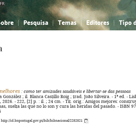
FR
Sobre
Pesquisa
Temas
Editores
Tipo 
obre a Bibliografia Nacional
imples
onhecimento, Informação...
onhecimento, Informação...
Combinada
A minha lista
Como utilizar
Filosofia, psicologia...
Filosofia, psicologia...
Perguntas frequente
a
iências sociais...
iências sociais...
Ciências exatas e naturais...
Ciências exatas e naturais...
rte, desporto...
rte, desporto...
Literatura, linguística...
Literatura, linguística...
melhores
: como ter amizades saudáveis e libertar-se das pessoas
a González ; il. Blanca Castillo Roig ; trad. João Silveira. - 1ª ed. - Li
2026. - 222, [2] p. : il. ; 24 cm. - Tít. orig.: Amigos mejores: constru
as, suelta las que no lo son y cura las heridas del pasado. - ISBN 97
4
: http://id.bnportugal.gov.pt/bib/bibnacional/2282821