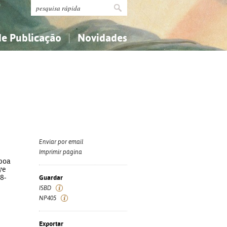
de Publicação
Novidades
s
Religião...
Religião...
Ciências aplicadas...
Ciências aplicadas...
História, geografia, biografias...
História, geografia, biografias...
Enviar por email
Imprimir página
sboa
ye
8-
Guardar
ISBD
NP405
Exportar