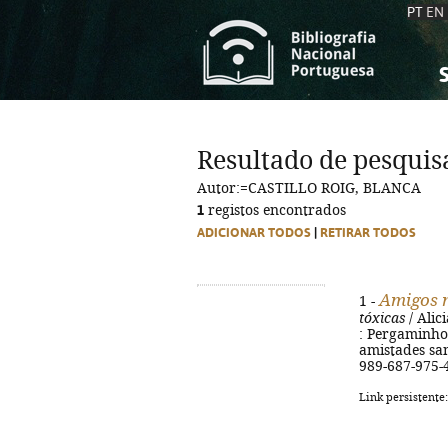
PT
EN
S
S
C
C
Resultado de pesquis
C
C
Autor:=CASTILLO ROIG, BLANCA
A
A
1
registos encontrados
ADICIONAR TODOS
|
RETIRAR TODOS
Amigos 
1 -
tóxicas
/ Alici
: Pergaminho, 
amistades san
989-687-975-
Link persistente