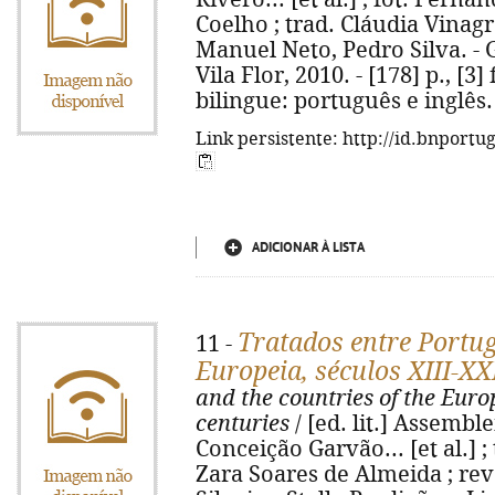
Coelho ; trad. Cláudia Vinagr
Manuel Neto, Pedro Silva. - 
Vila Flor, 2010. - [178] p., [3] 
bilingue: português e inglês.
Link persistente: http://id.bnportu
ADICIONAR À LISTA
Tratados entre Portug
11 -
Europeia, séculos XIII-XX
and the countries of the Euro
centuries
/ [ed. lit.] Assembl
Conceição Garvão... [et al.] ;
Zara Soares de Almeida ; rev