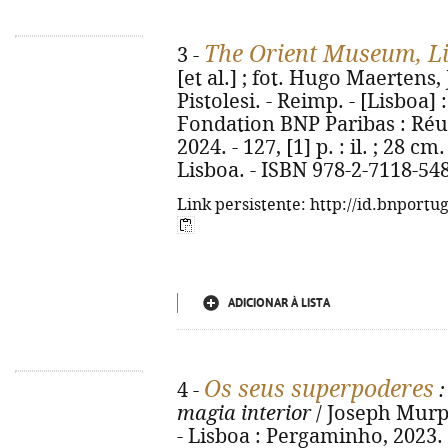
The Orient Museum, L
3 -
[et al.] ; fot. Hugo Maertens,
Pistolesi. - Reimp. - [Lisboa]
Fondation BNP Paribas : Ré
2024. - 127, [1] p. : il. ; 28 c
Lisboa. - ISBN 978-2-7118-54
Link persistente: http://id.bnportu
ADICIONAR À LISTA
Os seus superpoderes
4 -
:
magia interior
/ Joseph Murphy
- Lisboa : Pergaminho, 2023. - 