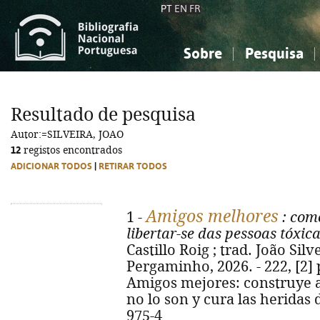
PT
EN
FR
Sobre
Pesquisa
Sobre a Bibliografia Nacional
Simples
Conhecimento, Informação...
Conhecimento, Informação...
Combinada
A
Resultado de pesquisa
Ciências sociais...
Ciências sociais...
Autor:=SILVEIRA, JOAO
Arte, desporto...
Arte, desporto...
12
registos encontrados
ADICIONAR TODOS
|
RETIRAR TODOS
Amigos melhores
1 -
: com
libertar-se das pessoas tóxic
Castillo Roig ; trad. João Silve
Pergaminho, 2026. - 222, [2] p. 
Amigos mejores: construye a
no lo son y cura las heridas 
975-4