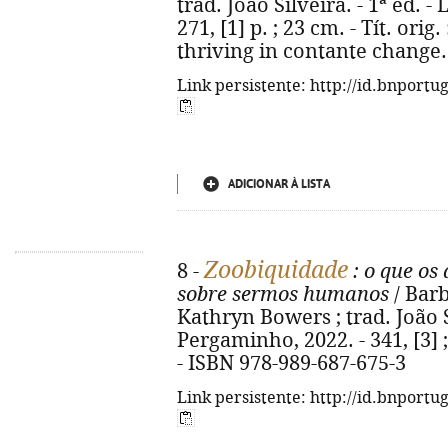
trad. João Silveira. - 1ª ed. 
271, [1] p. ; 23 cm. - Tít. ori
thriving in contante change.
Link persistente: http://id.bnportu
ADICIONAR À LISTA
Zoobiquidade
8 -
: o que os
sobre sermos humanos
/ Bar
Kathryn Bowers ; trad. João Si
Pergaminho, 2022. - 341, [3] ;
- ISBN 978-989-687-675-3
Link persistente: http://id.bnportu