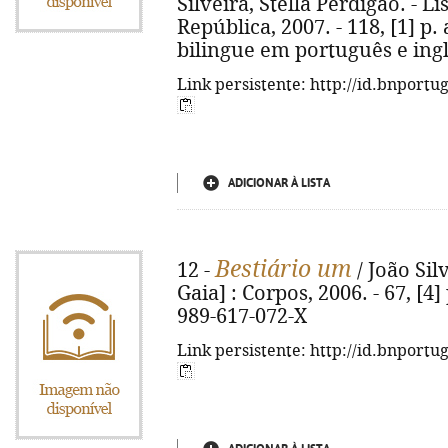
Silveira, Stella Perdigão. - L
República, 2007. - 118, [1] p. a
bilingue em português e ingl
Link persistente: http://id.bnportu
ADICIONAR À LISTA
Bestiário um
12 -
/ João Silv
Gaia] : Corpos, 2006. - 67, [4] p
989-617-072-X
Link persistente: http://id.bnportu