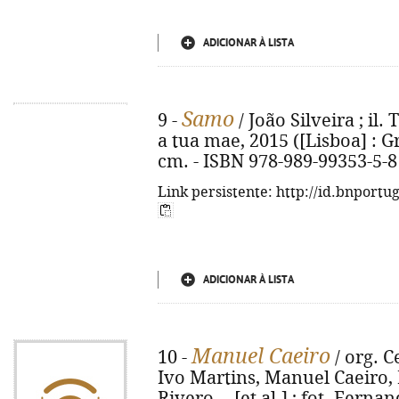
ADICIONAR À LISTA
Samo
9 -
/ João Silveira ; il. T
a tua mae, 2015 ([Lisboa] : Gráf
cm. - ISBN 978-989-99353-5-8
Link persistente: http://id.bnportu
ADICIONAR À LISTA
Manuel Caeiro
10 -
/ org. C
Ivo Martins, Manuel Caeiro, P
Rivero... [et al.] ; fot. Ferna