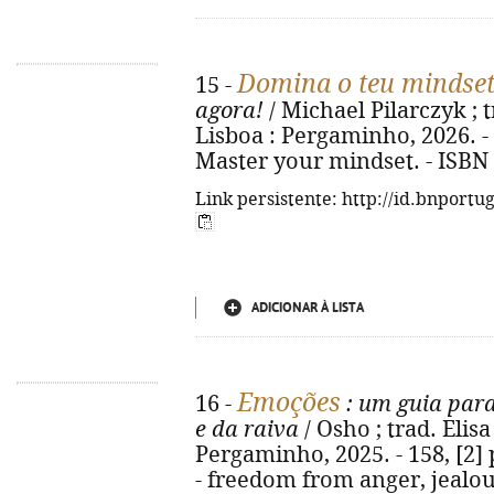
Domina o teu mindse
15 -
agora!
/ Michael Pilarczyk ; t
Lisboa : Pergaminho, 2026. - 25
Master your mindset. - ISBN
Link persistente: http://id.bnportu
ADICIONAR À LISTA
Emoções
16 -
: um guia para
e da raiva
/ Osho ; trad. Elisa
Pergaminho, 2025. - 158, [2] p
- freedom from anger, jealou