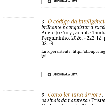
ADICIONAR À LISTA
O código da inteligênci
5 -
brilhante e conquistar a exce
Augusto Cury ; adapt. Cláudia 
Pergaminho, 2026. - 222, [2] 
021-9
Link persistente: http://id.bnportu
ADICIONAR À LISTA
Como ler uma árvore
6 -
:
os sinais da natureza
/ Trista