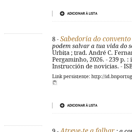
ADICIONAR À LISTA
Sabedoria do convento
8 -
podem salvar a tua vida do s
Urbita ; trad. André C. Fernan
Pergaminho, 2026. - 239 p. : il.
Instrucción de novicias. - I
Link persistente: http://id.bnportu
ADICIONAR À LISTA
Atreve-te a falhar
9 -
: a c