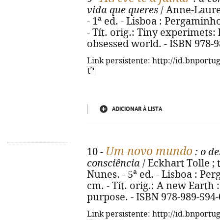
vida que queres
/ Anne-Laure 
- 1ª ed. - Lisboa : Pergaminho, 
- Tít. orig.: Tiny experimets: 
obsessed world. - ISBN 978-9
Link persistente: http://id.bnportu
ADICIONAR À LISTA
Um novo mundo
10 -
: o d
consciência
/ Eckhart Tolle ;
Nunes. - 5ª ed. - Lisboa : Per
cm. - Tít. orig.: A new Earth 
purpose. - ISBN 978-989-594-
Link persistente: http://id.bnportu