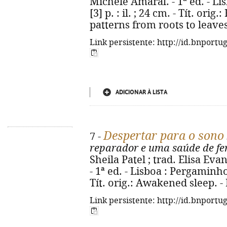
Michele Amaral. - 1ª ed. - Li
[3] p. : il. ; 24 cm. - Tít. ori
patterns from roots to leave
Link persistente: http://id.bnportu
ADICIONAR À LISTA
Despertar para o sono
7 -
reparador e uma saúde de fe
Sheila Patel ; trad. Elisa Eva
- 1ª ed. - Lisboa : Pergaminho,
Tít. orig.: Awakened sleep. 
Link persistente: http://id.bnportu