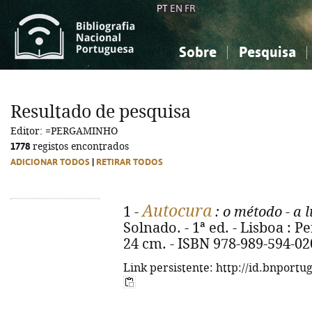
PT
EN
FR
Sobre
Pesquisa
Sobre a Bibliografia Nacional
Simples
Conhecimento, Informação...
Conhecimento, Informação...
Combinada
A
Resultado de pesquisa
Ciências sociais...
Ciências sociais...
Editor: =PERGAMINHO
Arte, desporto...
Arte, desporto...
1778
registos encontrados
ADICIONAR TODOS
|
RETIRAR TODOS
Autocura
1 -
: o método - a 
Solnado. - 1ª ed. - Lisboa : Pe
24 cm. - ISBN 978-989-594-02
Link persistente: http://id.bnportu