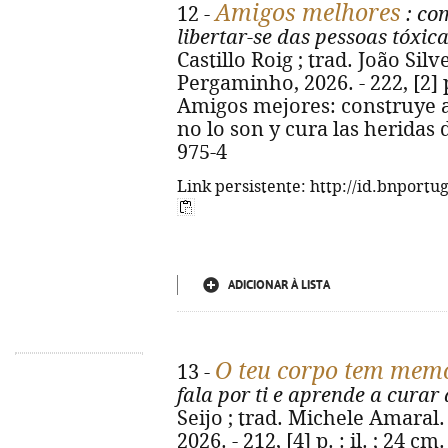
Amigos melhores
12 -
: co
libertar-se das pessoas tóxic
Castillo Roig ; trad. João Silve
Pergaminho, 2026. - 222, [2] p. 
Amigos mejores: construye a
no lo son y cura las heridas 
975-4
Link persistente: http://id.bnportu
ADICIONAR À LISTA
O teu corpo tem mem
13 -
fala por ti e aprende a cura
Seijo ; trad. Michele Amaral.
2026. - 212, [4] p. : il. ; 24 cm