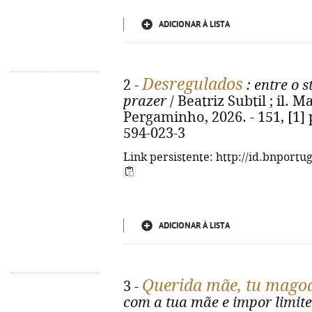
ADICIONAR À LISTA
Desregulados
2 -
: entre o s
prazer
/ Beatriz Subtil ; il. M
Pergaminho, 2026. - 151, [1] p.
594-023-3
Link persistente: http://id.bnportu
ADICIONAR À LISTA
Querida mãe, tu mago
3 -
com a tua mãe e impor limit