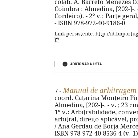
colab. A. Barreto Menezes Cor
Coimbra : Almedina, [202-]-. 
Cordeiro). - 2º v.: Parte geral
- ISBN 978-972-40-9186-0
Link persistente: http://id.bnportu
ADICIONAR À LISTA
Manual de arbitragem 
7 -
coord. Catarina Monteiro Pire
Almedina, [202-]-. - v. ; 23 c
1º v.: Arbitrabilidade, conv
arbitral, direito aplicável, p
/ Ana Gerdau de Borja Mercerea
ISBN 978-972-40-8536-4 (v. 1)