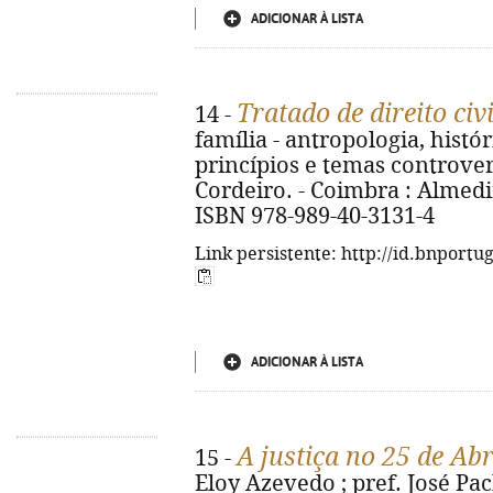
ADICIONAR À LISTA
Tratado de direito civi
14 -
família - antropologia, histó
princípios e temas controve
Cordeiro. - Coimbra : Almedina
ISBN 978-989-40-3131-4
Link persistente: http://id.bnportu
ADICIONAR À LISTA
A justiça no 25 de Abr
15 -
Eloy Azevedo ; pref. José Pac