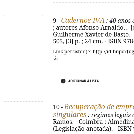
Cadernos IVA
9 -
: 40 anos 
; autores Afonso Arnaldo... [e
Guilherme Xavier de Basto. -
505, [3] p. ; 24 cm. - ISBN 97
Link persistente: http://id.bnportu
ADICIONAR À LISTA
Recuperação de empre
10 -
singulares
: regimes legais
Ramos. - Coimbra : Almedina, 
(Legislação anotada). - ISBN