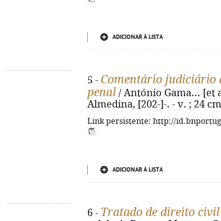
ADICIONAR À LISTA
Comentário judiciário 
5 -
penal
/ António Gama... [et al
Almedina, [202-]-. - v. ; 24 c
Link persistente: http://id.bnportu
ADICIONAR À LISTA
Tratado de direito civil
6 -