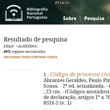
PT
EN
FR
Sobre
Pesquisa
Sobre a Bibliografia Nacional
Simples
Conhecimento, Informação...
Conhecimento, Informação...
Combinada
A
Resultado de pesquisa
Ciências sociais...
Ciências sociais...
Editor: =ALMEDINA
Arte, desporto...
Arte, desporto...
6971
registos encontrados
ADICIONAR TODOS
|
RETIRAR TODOS
Código de processo civ
1 -
Abrantes Geraldes, Paulo Pim
Sousa. - 2ª ed. actualizada. -
; 23 cm. - (Códigos anotados).
de declaração, artigos 1º a 70
8316-2 (v. 1)