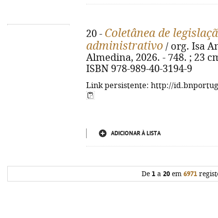
Coletânea de legislaçã
20 -
administrativo
/ org. Isa A
Almedina, 2026. - 748. ; 23 cm
ISBN 978-989-40-3194-9
Link persistente: http://id.bnportu
ADICIONAR À LISTA
De
1
a
20
em
6971
regist