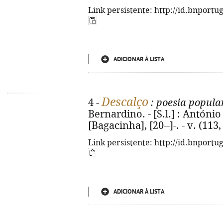
Link persistente: http://id.bnportu
ADICIONAR À LISTA
Descalço
4 -
: poesia popula
Bernardino. - [S.l.] : Antón
[Bagacinha], [20--]-. - v. (113, 
Link persistente: http://id.bnportu
ADICIONAR À LISTA