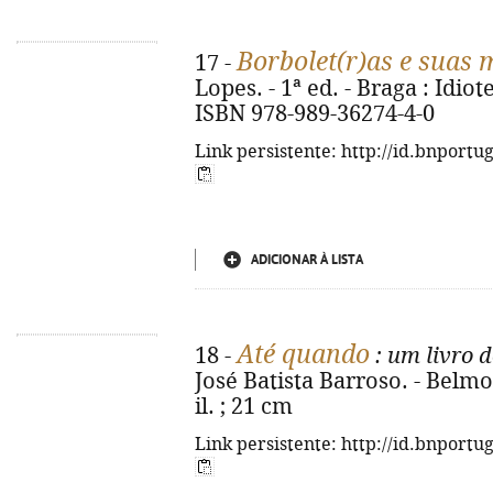
Borbolet(r)as e suas 
17 -
Lopes. - 1ª ed. - Braga : Idiot
ISBN 978-989-36274-4-0
Link persistente: http://id.bnportu
ADICIONAR À LISTA
Até quando
18 -
: um livro 
José Batista Barroso. - Belmont
il. ; 21 cm
Link persistente: http://id.bnportu