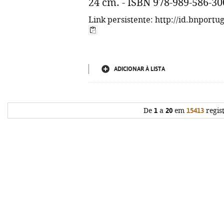
24 cm. - ISBN 978-989-586-30
Link persistente: http://id.bnportu
ADICIONAR À LISTA
De
1
a
20
em
15413
regis