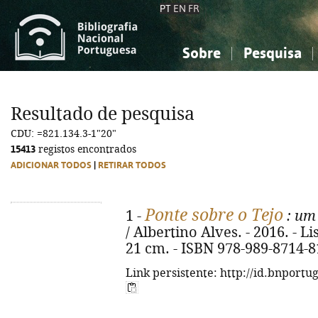
PT
EN
FR
Sobre
Pesquisa
Sobre a Bibliografia Nacional
Simples
Conhecimento, Informação...
Conhecimento, Informação...
Combinada
A
Resultado de pesquisa
Ciências sociais...
Ciências sociais...
CDU: =821.134.3-1"20"
Arte, desporto...
Arte, desporto...
15413
registos encontrados
ADICIONAR TODOS
|
RETIRAR TODOS
Ponte sobre o Tejo
1 -
: um 
/ Albertino Alves. - 2016. - Lis
21 cm. - ISBN 978-989-8714-8
Link persistente: http://id.bnportu