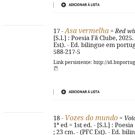
ADICIONAR À LISTA
Asa vermelha
17 -
=
Red wi
[S.l.] : Poesia Fã Clube, 2025. -
Est). - Ed. bilingue em portu
588-217-5
Link persistente: http://id.bnportu
ADICIONAR À LISTA
Vozes do mundo
18 -
=
Voi
1ª ed = 1st ed. - [S.l.] : Poesia
; 23 cm. - (PFC Est). - Ed. bi