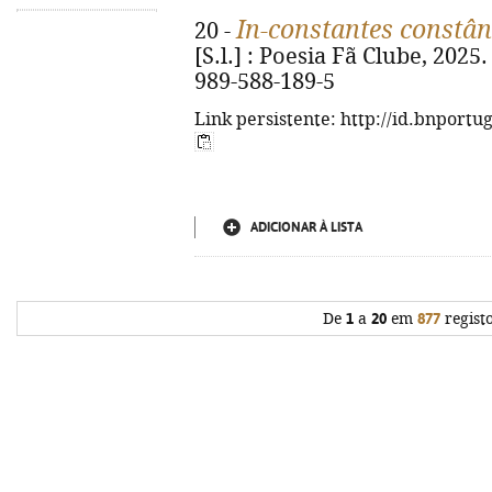
In-constantes constân
20 -
[S.l.] : Poesia Fã Clube, 2025. 
989-588-189-5
Link persistente: http://id.bnportu
ADICIONAR À LISTA
De
1
a
20
em
877
regist