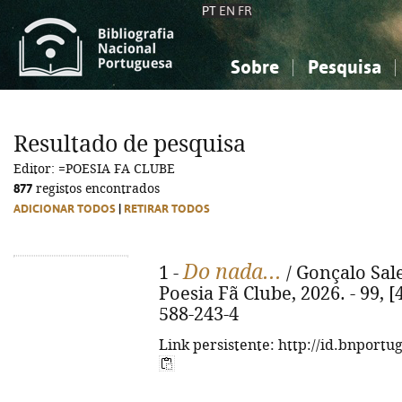
PT
EN
FR
Sobre
Pesquisa
Sobre a Bibliografia Nacional
Simples
Conhecimento, Informação...
Conhecimento, Informação...
Combinada
A
Resultado de pesquisa
Ciências sociais...
Ciências sociais...
Editor: =POESIA FA CLUBE
Arte, desporto...
Arte, desporto...
877
registos encontrados
ADICIONAR TODOS
|
RETIRAR TODOS
Do nada...
1 -
/ Gonçalo Salem
Poesia Fã Clube, 2026. - 99, [4
588-243-4
Link persistente: http://id.bnportu