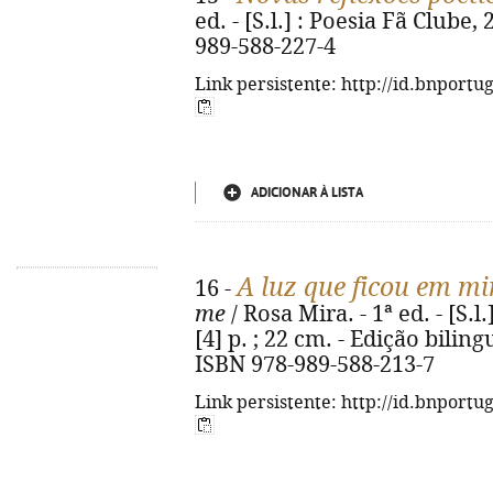
ed. - [S.l.] : Poesia Fã Clube, 
989-588-227-4
Link persistente: http://id.bnportu
ADICIONAR À LISTA
A luz que ficou em m
16 -
me
/ Rosa Mira. - 1ª ed. - [S.l
[4] p. ; 22 cm. - Edição bilin
ISBN 978-989-588-213-7
Link persistente: http://id.bnportu