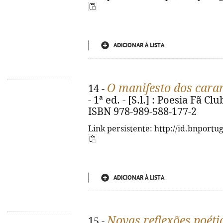
ADICIONAR À LISTA
O manifesto dos cara
14 -
- 1ª ed. - [S.l.] : Poesia Fã Club
ISBN 978-989-588-177-2
Link persistente: http://id.bnportu
ADICIONAR À LISTA
Novas reflexões poéti
15 -