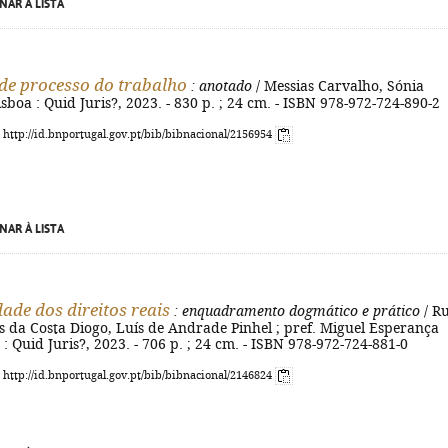
NAR À LISTA
de processo do trabalho
: anotado
/ Messias Carvalho, Sónia
isboa : Quid Juris?, 2023. - 830 p. ; 24 cm. - ISBN 978-972-724-890-2
: http://id.bnportugal.gov.pt/bib/bibnacional/2156954
NAR À LISTA
dade dos direitos reais
: enquadramento dogmático e prático
/ Ru
s da Costa Diogo, Luís de Andrade Pinhel ; pref. Miguel Esperança
a : Quid Juris?, 2023. - 706 p. ; 24 cm. - ISBN 978-972-724-881-0
: http://id.bnportugal.gov.pt/bib/bibnacional/2146824