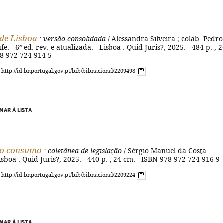
de Lisboa
: versão consolidada
/ Alessandra Silveira ; colab. Pedro
. - 6ª ed. rev. e atualizada. - Lisboa : Quid Juris?, 2025. - 484 p. ; 2
78-972-724-914-5
: http://id.bnportugal.gov.pt/bib/bibnacional/2209498
NAR À LISTA
do consumo
: coletânea de legislação
/ Sérgio Manuel da Costa
sboa : Quid Juris?, 2025. - 440 p. ; 24 cm. - ISBN 978-972-724-916-9
: http://id.bnportugal.gov.pt/bib/bibnacional/2209224
NAR À LISTA