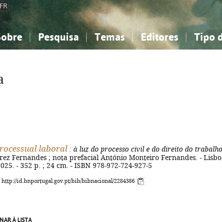
FR
Sobre
Pesquisa
Temas
Editores
Tipo 
obre a Bibliografia Nacional
imples
onhecimento, Informação...
onhecimento, Informação...
Combinada
A minha lista
Como utilizar
Filosofia, psicologia...
Filosofia, psicologia...
Perguntas frequente
a
iências sociais...
iências sociais...
Ciências exatas e naturais...
Ciências exatas e naturais...
rte, desporto...
rte, desporto...
Literatura, linguística...
Literatura, linguística...
processual laboral
: à luz do processo civil e do direito do trabalh
ez Fernandes ; nota prefacial António Monteiro Fernandes. - Lisbo
2025. - 352 p. ; 24 cm. - ISBN 978-972-724-927-5
: http://id.bnportugal.gov.pt/bib/bibnacional/2284386
NAR À LISTA