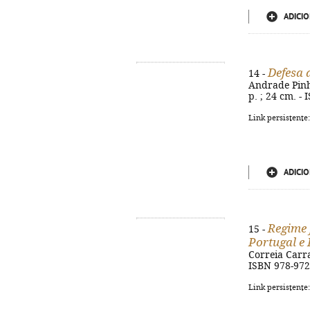
ADICIO
Defesa d
14 -
Andrade Pinhe
p. ; 24 cm. -
Link persistente
ADICIO
Regime 
15 -
Portugal e
Correia Carra
ISBN 978-972
Link persistente