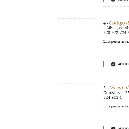
Código d
4 -
e Silva ; cola
978-972-724-
Link persistente
ADICIO
Direito d
5 -
González. - 2ª
724-911-4
Link persistente