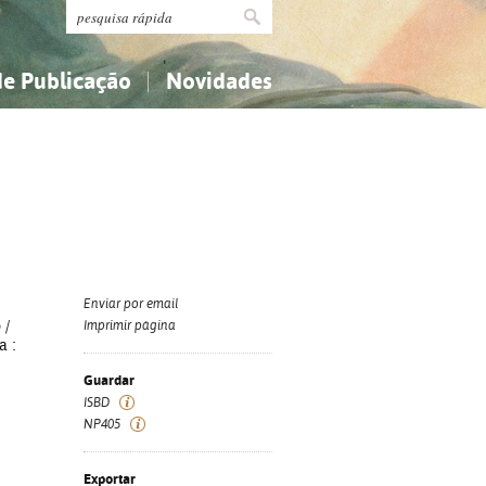
de Publicação
Novidades
s
Religião...
Religião...
Ciências aplicadas...
Ciências aplicadas...
História, geografia, biografias...
História, geografia, biografias...
Enviar por email
o
/
Imprimir página
a :
Guardar
ISBD
NP405
Exportar