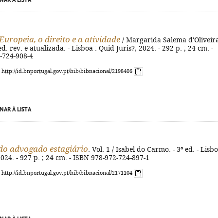
NAR À LISTA
Europeia, o direito e a atividade
/ Margarida Salema d'Oliveir
ed. rev. e atualizada. - Lisboa : Quid Juris?, 2024. - 292 p. ; 24 cm. -
-724-908-4
: http://id.bnportugal.gov.pt/bib/bibnacional/2198406
NAR À LISTA
o advogado estagiário
. Vol. 1 / Isabel do Carmo. - 3ª ed. - Lisbo
2024. - 927 p. ; 24 cm. - ISBN 978-972-724-897-1
: http://id.bnportugal.gov.pt/bib/bibnacional/2171104