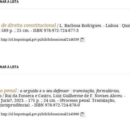
NAR À LISTA
de direito constitucional
/ L. Barbosa Rodrigues. - Lisboa : Qui
 - 589 p. ; 25 cm. - ISBN 978-972-724-877-3
: http://id.bnportugal.gov.pt/bib/bibnacional/2146339
NAR À LISTA
o penal
: o arguido e o seu defensor
: tramitação, formulários,
a
/ Rui da Fonseca e Castro, Luiz Guilherme de F. Novaes Abreu. -
 Juris?, 2023. - 175 p. ; 24 cm. - (Processo penal. Tramitação,
jurisprudência). - ISBN 978-972-724-878-0
: http://id.bnportugal.gov.pt/bib/bibnacional/2145960