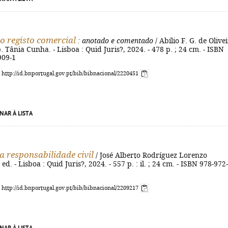
o registo comercial
: anotado e comentado
/ Abílio F. G. de Olive
b. Tânia Cunha. - Lisboa : Quid Juris?, 2024. - 478 p. ; 24 cm. - ISBN
909-1
: http://id.bnportugal.gov.pt/bib/bibnacional/2220451
NAR À LISTA
a responsabilidade civil
/ José Alberto Rodríguez Lorenzo
 ed. - Lisboa : Quid Juris?, 2024. - 557 p. : il. ; 24 cm. - ISBN 978-972-
: http://id.bnportugal.gov.pt/bib/bibnacional/2209217