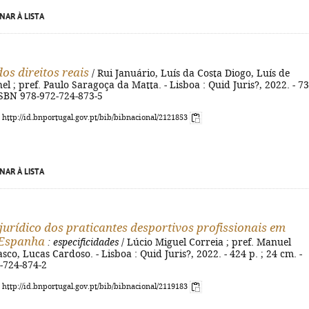
NAR À LISTA
os direitos reais
/ Rui Januário, Luís da Costa Diogo, Luís de
l ; pref. Paulo Saragoça da Matta. - Lisboa : Quid Juris?, 2022. - 7
 ISBN 978-972-724-873-5
: http://id.bnportugal.gov.pt/bib/bibnacional/2121853
NAR À LISTA
jurídico dos praticantes desportivos profissionais em
 Espanha
: especificidades
/ Lúcio Miguel Correia ; pref. Manuel
sco, Lucas Cardoso. - Lisboa : Quid Juris?, 2022. - 424 p. ; 24 cm. -
-724-874-2
: http://id.bnportugal.gov.pt/bib/bibnacional/2119183