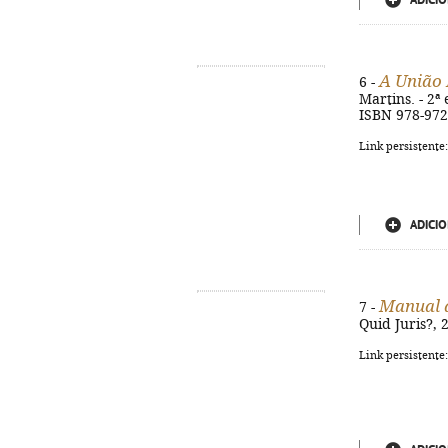
ADICIO
A União 
6 -
Martins. - 2ª 
ISBN 978-972
Link persistente
ADICIO
Manual d
7 -
Quid Juris?, 
Link persistente