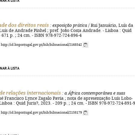
NAR À LISTA
ade dos direitos reais
: exposição prática
/ Rui Januário, Luís da
Luís de Andrade Pinhel ; pref. João Costa Andrade. - Lisboa : Quid
 - 671 p. ; 24 cm. - ISBN 978-972-724-896-4
: http://id.bnportugal.gov.pt/bib/bibnacional/2168542
NAR À LISTA
de relações internacionais
: a África contemporânea e suas
osé Francisco Lynce Zagalo Pavia ; nota de apresentação Luís Lobo-
Lisboa : Quid Juris?, 2023. - 209 p. ; 24 cm. - ISBN 978-972-724-891-
: http://id.bnportugal.gov.pt/bib/bibnacional/2158179