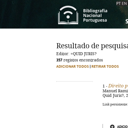
PT
EN
S
S
C
C
Resultado de pesquis
C
C
Editor: =QUID JURIS?
A
A
357
registos encontrados
ADICIONAR TODOS
|
RETIRAR TODOS
Direito 
1 -
Manuel Ramir
Quid Juris?, 
Link persistente
ADICIO