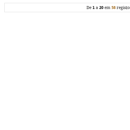
De
1
a
20
em
58
registo