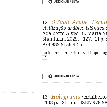
ADICIONAR À LISTA
O Sábio Árabe - Fern
12 -
civilização arábico-islâmica
;
Adalberto Alves ; il. Marta Nu
Shantarin, 2025. - 127, [1] p. :
978-989-9156-42-5
Link persistente: http://id.bnportu
ADICIONAR À LISTA
Holograma
13 -
/ Adalberto
- 133 p. ; 21 cm. - ISBN 978-9