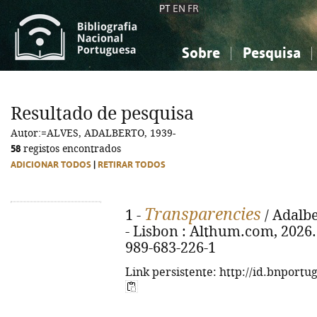
PT
EN
FR
Sobre
Pesquisa
Sobre a Bibliografia Nacional
Simples
Conhecimento, Informação...
Conhecimento, Informação...
Combinada
A
Resultado de pesquisa
Ciências sociais...
Ciências sociais...
Autor:=ALVES, ADALBERTO, 1939-
Arte, desporto...
Arte, desporto...
58
registos encontrados
ADICIONAR TODOS
|
RETIRAR TODOS
Transparencies
1 -
/ Adalbe
- Lisbon : Althum.com, 2026. -
989-683-226-1
Link persistente: http://id.bnportu