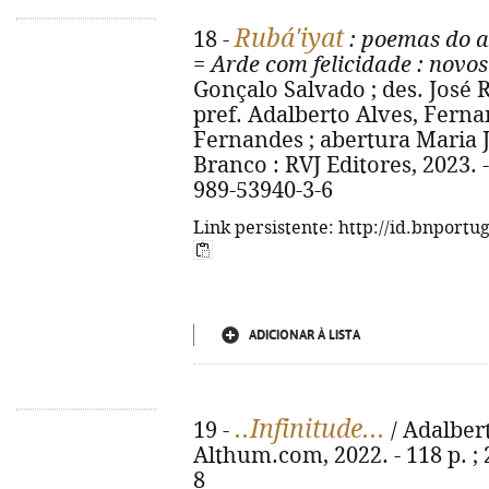
Rubá'iyat
18 -
: poemas do a
=
Arde com felicidade
: novos
Gonçalo Salvado ; des. José 
pref. Adalberto Alves, Fern
Fernandes ; abertura Maria J
Branco : RVJ Editores, 2023. - 
989-53940-3-6
Link persistente: http://id.bnportu
ADICIONAR À LISTA
..Infinitude...
19 -
/ Adalbert
Althum.com, 2022. - 118 p. ; 
8