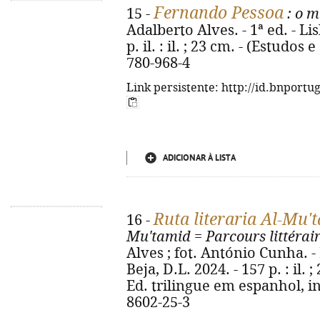
Fernando Pessoa
15 -
: o m
Adalberto Alves. - 1ª ed. - Lis
p. il. : il. ; 23 cm. - (Estudo
780-968-4
Link persistente: http://id.bnportu
ADICIONAR À LISTA
Ruta literaria Al-Mu'
16 -
Mu'tamid
=
Parcours littéra
Alves ; fot. António Cunha. 
Beja, D.L. 2024. - 157 p. : il. ;
Ed. trilingue em espanhol, in
8602-25-3