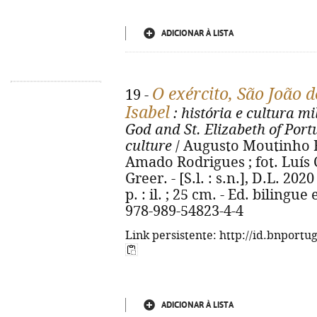
ADICIONAR À LISTA
O exército, São João 
19 -
Isabel
: história e cultura mi
God and St. Elizabeth of Port
culture
/ Augusto Moutinho B
Amado Rodrigues ; fot. Luís Ch
Greer. - [S.l. : s.n.], D.L. 202
p. : il. ; 25 cm. - Ed. bilingu
978-989-54823-4-4
Link persistente: http://id.bnportu
ADICIONAR À LISTA