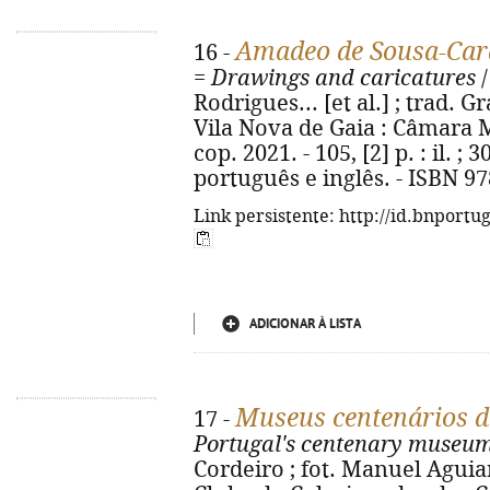
Amadeo de Sousa-Car
16 -
=
Drawings and caricatures
/
Rodrigues... [et al.] ; trad. 
Vila Nova de Gaia : Câmara M
cop. 2021. - 105, [2] p. : il. ;
português e inglês. - ISBN 9
Link persistente: http://id.bnportu
ADICIONAR À LISTA
Museus centenários d
17 -
Portugal's centenary museum
Cordeiro ; fot. Manuel Aguiar ;