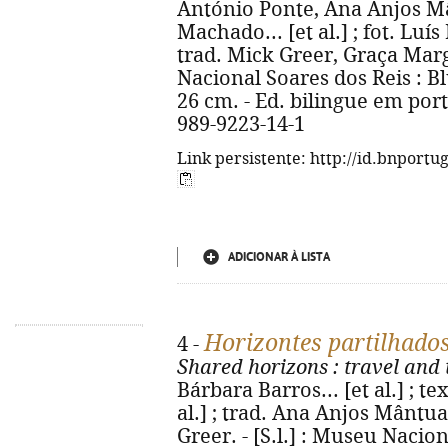
António Ponte, Ana Anjos Mâ
Machado... [et al.] ; fot. Luí
trad. Mick Greer, Graça Marga
Nacional Soares dos Reis : Blue
26 cm. - Ed. bilingue em por
989-9223-14-1
Link persistente: http://id.bnportu
ADICIONAR À LISTA
Horizontes partilhado
4 -
Shared horizons
: travel and
Bárbara Barros... [et al.] ; t
al.] ; trad. Ana Anjos Mântu
Greer. - [S.l.] : Museu Nacio