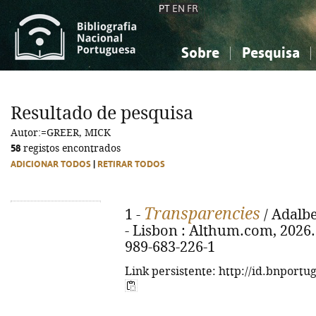
PT
EN
FR
Sobre
Pesquisa
Sobre a Bibliografia Nacional
Simples
Conhecimento, Informação...
Conhecimento, Informação...
Combinada
A
Resultado de pesquisa
Ciências sociais...
Ciências sociais...
Autor:=GREER, MICK
Arte, desporto...
Arte, desporto...
58
registos encontrados
ADICIONAR TODOS
|
RETIRAR TODOS
Transparencies
1 -
/ Adalbe
- Lisbon : Althum.com, 2026. -
989-683-226-1
Link persistente: http://id.bnportu