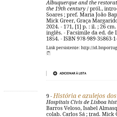
Albuquerque and the restorat
the 19th century
/ pról., intr
Soares ; pref. Maria João Bapt
Mick Greer, Graça Margarido. 
2024. - 171, [1] p. : il. ; 26 
inglês. - Facsimile da ed. de
1854. - ISBN 978-989-35863-1
Link persistente: http://id.bnportu
ADICIONAR À LISTA
História e azulejos dos
9 -
Hospitais Civis de Lisboa hist
Barros Veloso, Isabel Almasqué
colab. Carlos Sá ; trad. Mick G