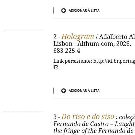
ADICIONAR À LISTA
Hologram
2 -
/ Adalberto Al
Lisbon : Althum.com, 2026. - 
683-225-4
Link persistente: http://id.bnportu
ADICIONAR À LISTA
Do riso e do siso
3 -
: cole
Fernando de Castro
=
Laught
the fringe of the Fernando 