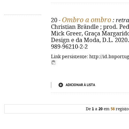
Ombro a ombro
20 -
: retra
Christian Brändle ; prod. Ped
Mick Greer, Graça Margarido
Design e da Moda, D.L. 2020. - 
989-96210-2-2
Link persistente: http://id.bnportu
ADICIONAR À LISTA
De
1
a
20
em
58
registo