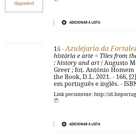
ADICIONAR À LISTA
Azulejaria da Fortalez
15 -
história e arte
=
Tiles from th
: history and art
/ Augusto Mo
Greer ; fot. António Homem Ca
the Book, D.L. 2021. - 166, [2] 
em português e inglês. - ISB
Link persistente: http://id.bnportu
ADICIONAR À LISTA