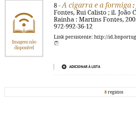
A cigarra e a formiga
8 -
:
Fontes, Rui Calisto ; il. João 
Rainha : Martins Fontes, 2005. 
972-992-36-12
Link persistente: http://id.bnportu
ADICIONAR À LISTA
8
registos