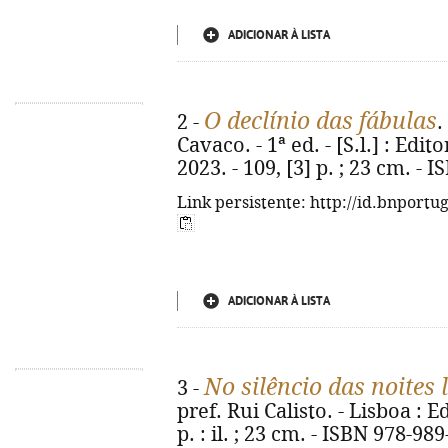
ADICIONAR À LISTA
O declínio das fábulas
2 -
.
Cavaco. - 1ª ed. - [S.l.] : Ed
2023. - 109, [3] p. ; 23 cm. -
Link persistente: http://id.bnportu
ADICIONAR À LISTA
No silêncio das noites
3 -
pref. Rui Calisto. - Lisboa : 
p. : il. ; 23 cm. - ISBN 978-98