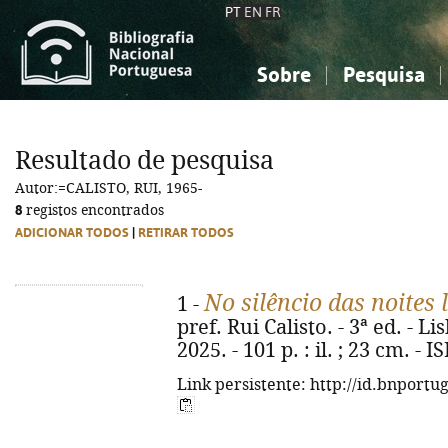
PT
EN
FR
Sobre
Pesquisa
Sobre a Bibliografia Nacional
Simples
Conhecimento, Informação...
Conhecimento, Informação...
Combinada
A
Resultado de pesquisa
Ciências sociais...
Ciências sociais...
Autor:=CALISTO, RUI, 1965-
Arte, desporto...
Arte, desporto...
8
registos encontrados
ADICIONAR TODOS
|
RETIRAR TODOS
No silêncio das noites
1 -
pref. Rui Calisto. - 3ª ed. - L
2025. - 101 p. : il. ; 23 cm. -
Link persistente: http://id.bnportu