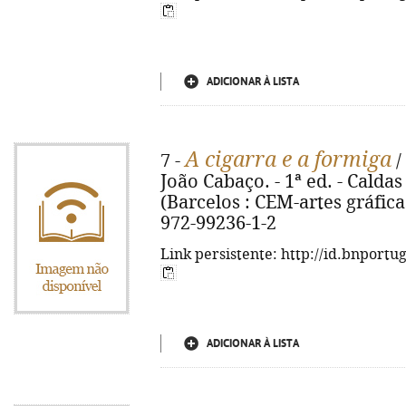
ADICIONAR À LISTA
A cigarra e a formiga
7 -
/
João Cabaço. - 1ª ed. - Caldas
(Barcelos : CEM-artes gráficas)
972-99236-1-2
Link persistente: http://id.bnportu
ADICIONAR À LISTA