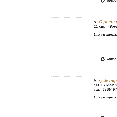
ADICIO
O poeta 
8 -
21 cm. - (Poe
Link persistente
ADICIO
Q de inq
9 -
: MIL - Movim
cm. - ISBN 9
Link persistente