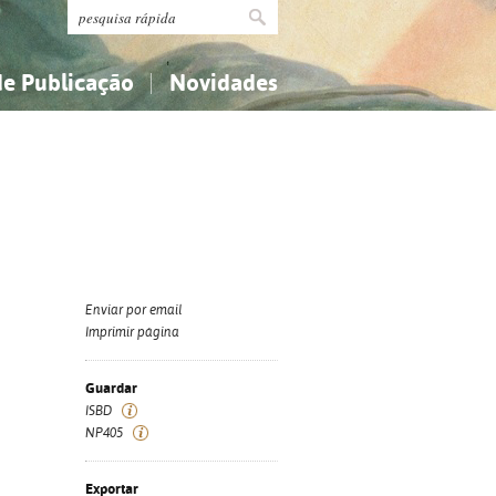
de Publicação
Novidades
s
Religião...
Religião...
Ciências aplicadas...
Ciências aplicadas...
História, geografia, biografias...
História, geografia, biografias...
Enviar por email
Imprimir página
Guardar
ISBD
NP405
Exportar