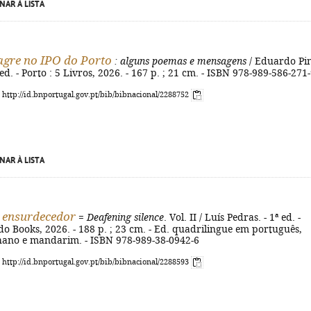
NAR À LISTA
gre no IPO do Porto
: alguns poemas e mensagens
/ Eduardo Pi
 ed. - Porto : 5 Livros, 2026. - 167 p. ; 21 cm. - ISBN 978-989-586-271
: http://id.bnportugal.gov.pt/bib/bibnacional/2288752
NAR À LISTA
o ensurdecedor
=
Deafening silence
. Vol. II / Luís Pedras. - 1ª ed. -
do Books, 2026. - 188 p. ; 23 cm. - Ed. quadrilingue em português,
lhano e mandarim. - ISBN 978-989-38-0942-6
: http://id.bnportugal.gov.pt/bib/bibnacional/2288593