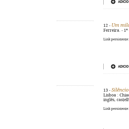
ADICIO
Um mila
12 -
Ferreira. - 1ª
Link persistente
ADICIO
Silênci
13 -
Lisboa : Chia
inglês, caste
Link persistente