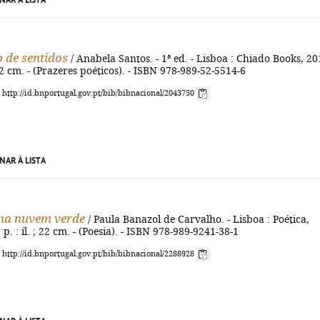
NAR À LISTA
 de sentidos
/ Anabela Santos. - 1ª ed. - Lisboa : Chiado Books, 20
 22 cm. - (Prazeres poéticos). - ISBN 978-989-52-5514-6
: http://id.bnportugal.gov.pt/bib/bibnacional/2043750
NAR À LISTA
a nuvem verde
/ Paula Banazol de Carvalho. - Lisboa : Poética,
] p. : il. ; 22 cm. - (Poesia). - ISBN 978-989-9241-38-1
: http://id.bnportugal.gov.pt/bib/bibnacional/2288928