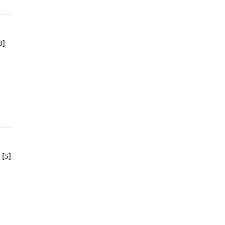
3]
 [5]