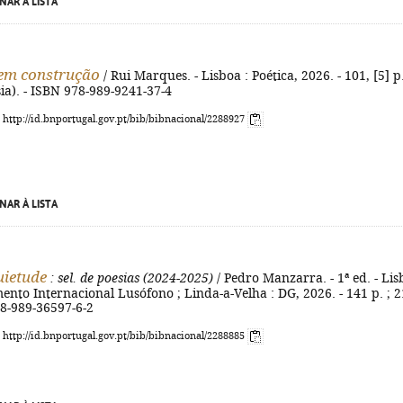
NAR À LISTA
em construção
/ Rui Marques. - Lisboa : Poética, 2026. - 101, [5] p.
sia). - ISBN 978-989-9241-37-4
: http://id.bnportugal.gov.pt/bib/bibnacional/2288927
NAR À LISTA
uietude
: sel. de poesias (2024-2025)
/ Pedro Manzarra. - 1ª ed. - Li
ento Internacional Lusófono ; Linda-a-Velha : DG, 2026. - 141 p. ; 2
78-989-36597-6-2
: http://id.bnportugal.gov.pt/bib/bibnacional/2288885