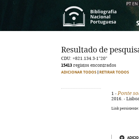
PT
EN
S
S
C
C
Resultado de pesquis
C
C
CDU: =821.134.3-1"20"
A
A
15413
registos encontrados
ADICIONAR TODOS
|
RETIRAR TODOS
Ponte so
1 -
2016. - Lisbo
Link persistente
ADICIO