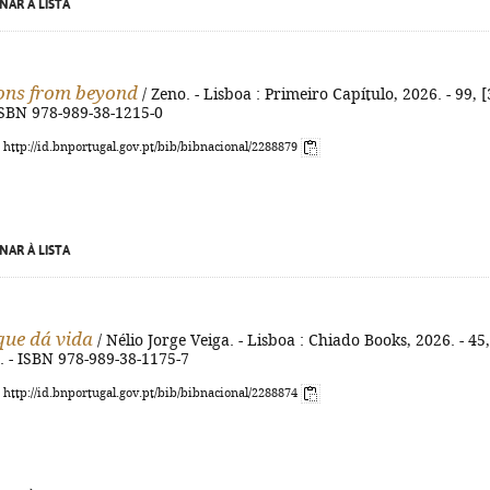
NAR À LISTA
ions from beyond
/ Zeno. - Lisboa : Primeiro Capítulo, 2026. - 99, [
 ISBN 978-989-38-1215-0
: http://id.bnportugal.gov.pt/bib/bibnacional/2288879
NAR À LISTA
que dá vida
/ Nélio Jorge Veiga. - Lisboa : Chiado Books, 2026. - 45,
cm. - ISBN 978-989-38-1175-7
: http://id.bnportugal.gov.pt/bib/bibnacional/2288874