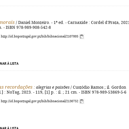
morais
/ Daniel Monteiro. - 1ª ed. - Carnaxide : Cordel d'Prata, 2021
m. - ISBN 978-989-908-542-8
: http://id.bnportugal.gov.pt/bib/bibnacional/2107005
NAR À LISTA
as recordações
: alegrias e paixões
/ Custódio Ramos ; il. Gordon
l.] : NoTag, 2023. - 119, [1] p. : il. ; 21 cm. - ISBN 978-989-53869-5-6
: http://id.bnportugal.gov.pt/bib/bibnacional/2130752
NAR À LISTA