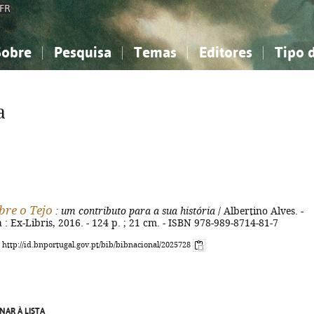
FR
Sobre
Pesquisa
Temas
Editores
Tipo 
obre a Bibliografia Nacional
imples
onhecimento, Informação...
onhecimento, Informação...
Combinada
A minha lista
Como utilizar
Filosofia, psicologia...
Filosofia, psicologia...
Perguntas frequente
a
iências sociais...
iências sociais...
Ciências exatas e naturais...
Ciências exatas e naturais...
rte, desporto...
rte, desporto...
Literatura, linguística...
Literatura, linguística...
bre o Tejo
: um contributo para a sua história
/ Albertino Alves. -
a : Ex-Libris, 2016. - 124 p. ; 21 cm. - ISBN 978-989-8714-81-7
: http://id.bnportugal.gov.pt/bib/bibnacional/2025728
NAR À LISTA