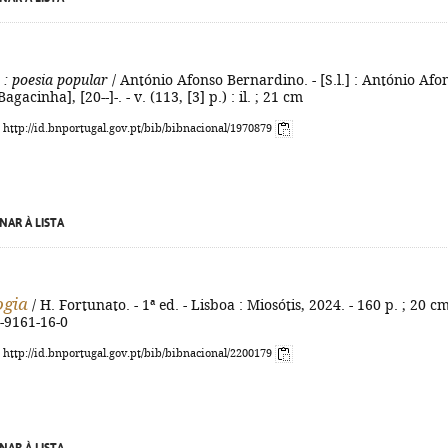
: poesia popular
/ António Afonso Bernardino. - [S.l.] : António Afo
gacinha], [20--]-. - v. (113, [3] p.) : il. ; 21 cm
: http://id.bnportugal.gov.pt/bib/bibnacional/1970879
NAR À LISTA
ogia
/ H. Fortunato. - 1ª ed. - Lisboa : Miosótis, 2024. - 160 p. ; 20 cm
-9161-16-0
: http://id.bnportugal.gov.pt/bib/bibnacional/2200179