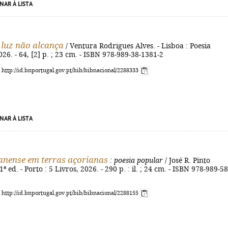
NAR À LISTA
 luz não alcança
/ Ventura Rodrigues Alves. - Lisboa : Poesia
026. - 64, [2] p. ; 23 cm. - ISBN 978-989-38-1381-2
: http://id.bnportugal.gov.pt/bib/bibnacional/2288333
NAR À LISTA
nense em terras açorianas
: poesia popular
/ José R. Pinto
ª ed. - Porto : 5 Livros, 2026. - 290 p. : il. ; 24 cm. - ISBN 978-989-58
: http://id.bnportugal.gov.pt/bib/bibnacional/2288155