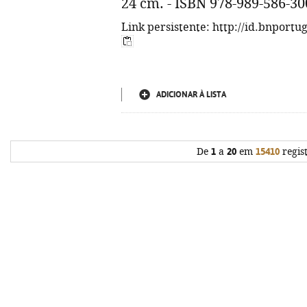
24 cm. - ISBN 978-989-586-30
Link persistente: http://id.bnportu
ADICIONAR À LISTA
De
1
a
20
em
15410
regis