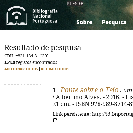
PT
EN
FR
Sobre
Pesquisa
Sobre a Bibliografia Nacional
Simples
Conhecimento, Informação...
Conhecimento, Informação...
Combinada
A
Resultado de pesquisa
Ciências sociais...
Ciências sociais...
CDU: =821.134.3-1"20"
Arte, desporto...
Arte, desporto...
15410
registos encontrados
ADICIONAR TODOS
|
RETIRAR TODOS
Ponte sobre o Tejo
1 -
: um 
/ Albertino Alves. - 2016. - Lis
21 cm. - ISBN 978-989-8714-8
Link persistente: http://id.bnportu