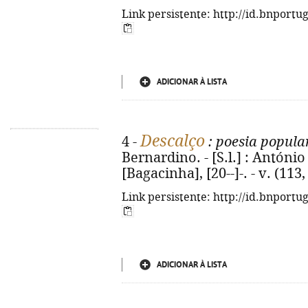
Link persistente: http://id.bnportu
ADICIONAR À LISTA
Descalço
4 -
: poesia popula
Bernardino. - [S.l.] : Antón
[Bagacinha], [20--]-. - v. (113, 
Link persistente: http://id.bnportu
ADICIONAR À LISTA