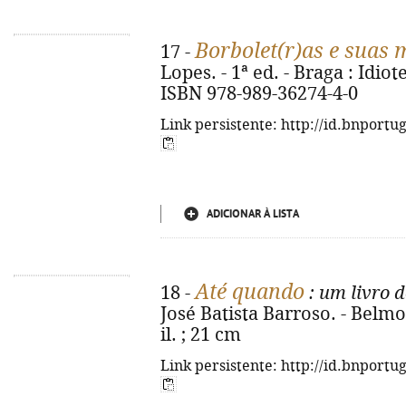
Borbolet(r)as e suas 
17 -
Lopes. - 1ª ed. - Braga : Idiot
ISBN 978-989-36274-4-0
Link persistente: http://id.bnportu
ADICIONAR À LISTA
Até quando
18 -
: um livro 
José Batista Barroso. - Belmont
il. ; 21 cm
Link persistente: http://id.bnportu