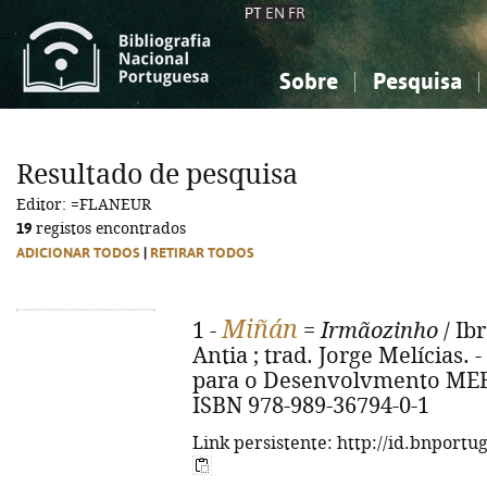
PT
EN
FR
Sobre
Pesquisa
Sobre a Bibliografia Nacional
Simples
Conhecimento, Informação...
Conhecimento, Informação...
Combinada
A
Resultado de pesquisa
Ciências sociais...
Ciências sociais...
Editor: =FLANEUR
Arte, desporto...
Arte, desporto...
19
registos encontrados
ADICIONAR TODOS
|
RETIRAR TODOS
Miñán
1 -
=
Irmãozinho
/ Ib
Antia ; trad. Jorge Melícias. -
para o Desenvolvmento MEERU,
ISBN 978-989-36794-0-1
Link persistente: http://id.bnportu