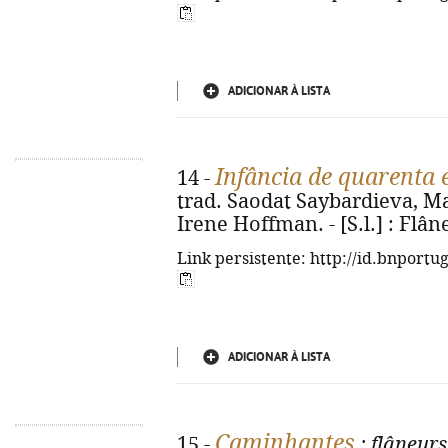
ADICIONAR À LISTA
Infância de quarenta 
14 -
trad. Saodat Saybardieva, M
Irene Hoffman. - [S.l.] : Flâneu
Link persistente: http://id.bnportu
ADICIONAR À LISTA
Caminhantes
15 -
: flâneur