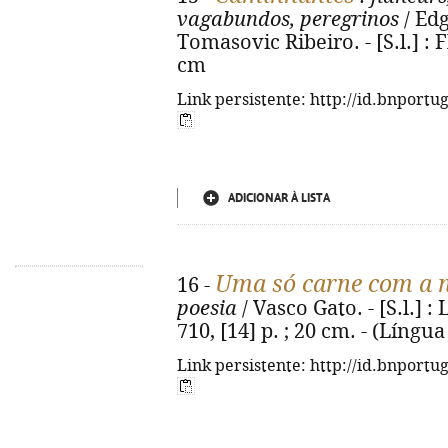
vagabundos, peregrinos
/ Edg
Tomasovic Ribeiro. - [S.l.] : F
cm
Link persistente: http://id.bnportu
ADICIONAR À LISTA
Uma só carne com a n
16 -
poesia
/ Vasco Gato. - [S.l.] :
710, [14] p. ; 20 cm. - (Língu
Link persistente: http://id.bnportu