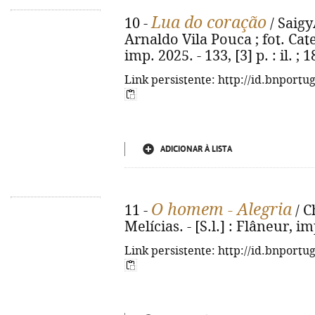
Lua do coração
10 -
/ Saigy
Arnaldo Vila Pouca ; fot. Cater
imp. 2025. - 133, [3] p. : il. ; 1
Link persistente: http://id.bnportu
ADICIONAR À LISTA
O homem - Alegria
11 -
/ C
Melícias. - [S.l.] : Flâneur, imp
Link persistente: http://id.bnportu