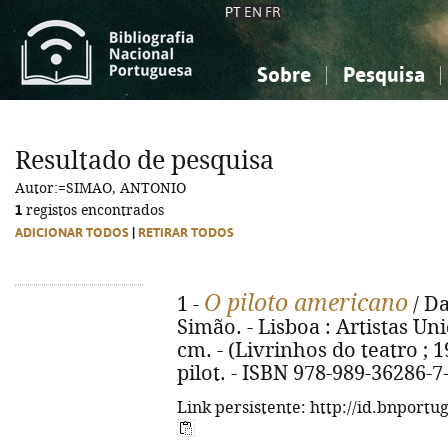
PT
EN
FR
Sobre
Pesquisa
Sobre a Bibliografia Nacional
Simples
Conhecimento, Informação...
Conhecimento, Informação...
Combinada
A
Resultado de pesquisa
Ciências sociais...
Ciências sociais...
Autor:=SIMAO, ANTONIO
Arte, desporto...
Arte, desporto...
1
registos encontrados
ADICIONAR TODOS
|
RETIRAR TODOS
O piloto americano
1 -
/ Da
Simão. - Lisboa : Artistas Unid
cm. - (Livrinhos do teatro ; 1
pilot. - ISBN 978-989-36286-7
Link persistente: http://id.bnportu