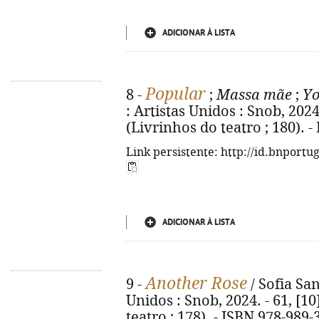
ADICIONAR À LISTA
Popular
8 -
;
Massa mãe
;
Yo
: Artistas Unidos : Snob, 2024. 
(Livrinhos do teatro ; 180). 
Link persistente: http://id.bnportu
ADICIONAR À LISTA
Another Rose
9 -
/ Sofia San
Unidos : Snob, 2024. - 61, [10
teatro ; 178). - ISBN 978-989-