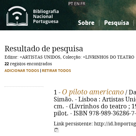
PT
EN
FR
Sobre
Pesquisa
Sobre a Bibliografia Nacional
Simples
Conhecimento, Informação...
Conhecimento, Informação...
Combinada
A
Resultado de pesquisa
Ciências sociais...
Ciências sociais...
Editor: =ARTISTAS UNIDOS, Colecção: =LIVRINHOS DO TEATRO
Arte, desporto...
Arte, desporto...
22
registos encontrados
ADICIONAR TODOS
|
RETIRAR TODOS
O piloto americano
1 -
/ Da
Simão. - Lisboa : Artistas Unid
cm. - (Livrinhos do teatro ; 1
pilot. - ISBN 978-989-36286-7
Link persistente: http://id.bnportu