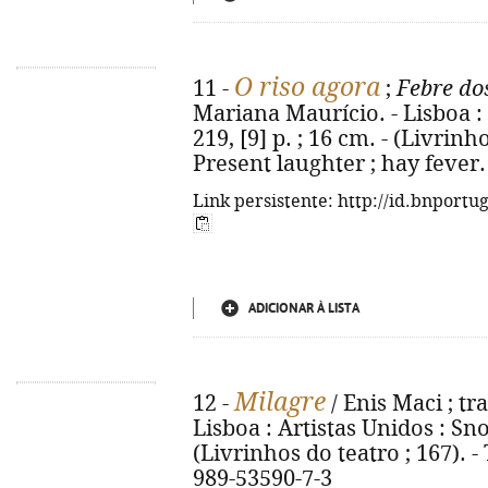
O riso agora
11 -
;
Febre do
Mariana Maurício. - Lisboa : 
219, [9] p. ; 16 cm. - (Livrinho
Present laughter ; hay fever.
Link persistente: http://id.bnportu
ADICIONAR À LISTA
Milagre
12 -
/ Enis Maci ; tr
Lisboa : Artistas Unidos : Snob
(Livrinhos do teatro ; 167). -
989-53590-7-3