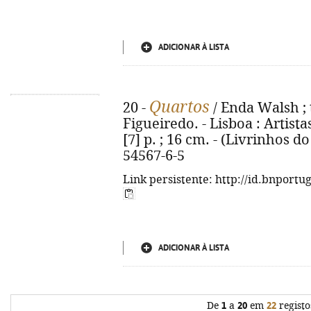
ADICIONAR À LISTA
Quartos
20 -
/ Enda Walsh ; 
Figueiredo. - Lisboa : Artista
[7] p. ; 16 cm. - (Livrinhos do
54567-6-5
Link persistente: http://id.bnportu
ADICIONAR À LISTA
De
1
a
20
em
22
registo