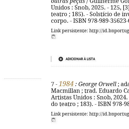
outras peças
/ Guilherme Gome
Unidos : Snob, 2025. - 125, [3
teatro ; 185). - Solstício de
corpo. - ISBN 978-989-35623-
Link persistente: http://id.bnportu
ADICIONAR À LISTA
1984
7 -
: George Orwell
; ad
Macmillan ; trad. Eduardo Ca
Artistas Unidos : Snob, 2024. -
do teatro ; 183). - ISBN 978-
Link persistente: http://id.bnportu