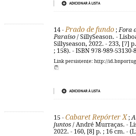
ADICIONAR À LISTA
Prado de fundo
14 -
;
Fora 
Paraíso
/ SillySeason. - Lisbo
Sillyseason, 2022. - 233, [7] p
; 158). - ISBN 978-989-53130-
Link persistente: http://id.bnportu
ADICIONAR À LISTA
Cabaret Repórter X
15 -
;
A
juntos
/ André Murraças. - Lis
2022. - 160, [8] p. ; 16 cm. - (