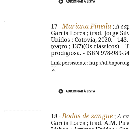
ADICIONAR À LISTA
Mariana Pineda
17 -
;
A sa
García Lorca ; trad. Jorge Sil
Unidos : Cotovia, 2020. - 143, 
teatro ; 137)(Os clássicos). - 
prodigiosa. - ISBN 978-989-5
Link persistente: http://id.bnportu
ADICIONAR À LISTA
Bodas de sangue
18 -
;
A ca
García Lorca ; trad. A.M. Pire