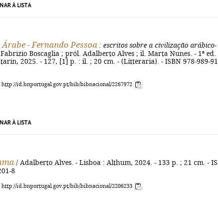
NAR À LISTA
 Árabe - Fernando Pessoa
: escritos sobre a civilização arábico-
 Fabrizio Boscaglia ; pról. Adalberto Alves ; il. Marta Nunes. - 1ª ed. 
arin, 2025. - 127, [1] p. : il. ; 20 cm. - (Litteraria). - ISBN 978-989-9
: http://id.bnportugal.gov.pt/bib/bibnacional/2267972
NAR À LISTA
ama
/ Adalberto Alves. - Lisboa : Althum, 2024. - 133 p. ; 21 cm. - I
201-8
: http://id.bnportugal.gov.pt/bib/bibnacional/2206233