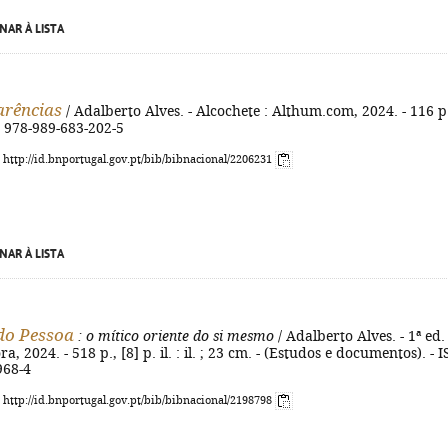
NAR À LISTA
arências
/ Adalberto Alves. - Alcochete : Althum.com, 2024. - 116 p.
N 978-989-683-202-5
: http://id.bnportugal.gov.pt/bib/bibnacional/2206231
NAR À LISTA
do Pessoa
: o mítico oriente do si mesmo
/ Adalberto Alves. - 1ª ed. 
a, 2024. - 518 p., [8] p. il. : il. ; 23 cm. - (Estudos e documentos). - 
968-4
: http://id.bnportugal.gov.pt/bib/bibnacional/2198798