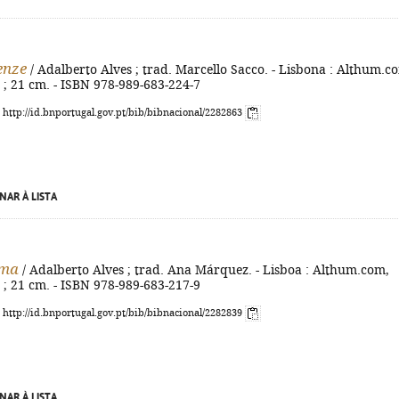
enze
/ Adalberto Alves ; trad. Marcello Sacco. - Lisbona : Althum.c
. ; 21 cm. - ISBN 978-989-683-224-7
: http://id.bnportugal.gov.pt/bib/bibnacional/2282863
NAR À LISTA
ama
/ Adalberto Alves ; trad. Ana Márquez. - Lisboa : Althum.com,
. ; 21 cm. - ISBN 978-989-683-217-9
: http://id.bnportugal.gov.pt/bib/bibnacional/2282839
NAR À LISTA