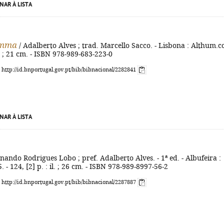
NAR À LISTA
amma
/ Adalberto Alves ; trad. Marcello Sacco. - Lisbona : Althum.c
. ; 21 cm. - ISBN 978-989-683-223-0
: http://id.bnportugal.gov.pt/bib/bibnacional/2282841
NAR À LISTA
nando Rodrigues Lobo ; pref. Adalberto Alves. - 1ª ed. - Albufeira :
 - 124, [2] p. : il. ; 26 cm. - ISBN 978-989-8997-56-2
: http://id.bnportugal.gov.pt/bib/bibnacional/2287887