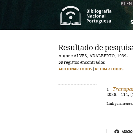
PT
EN
S
S
C
C
Resultado de pesquis
C
C
Autor:=ALVES, ADALBERTO, 1939-
A
A
58
registos encontrados
ADICIONAR TODOS
|
RETIRAR TODOS
Transpa
1 -
2026. - 114, 
Link persistente
ADICIO