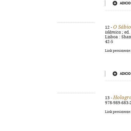
ADICIO
O Sábio
12 -
islâmica
; ed.
Lisboa : Shant
42-5
Link persistente
ADICIO
Hologr
13 -
978-989-683-
Link persistente