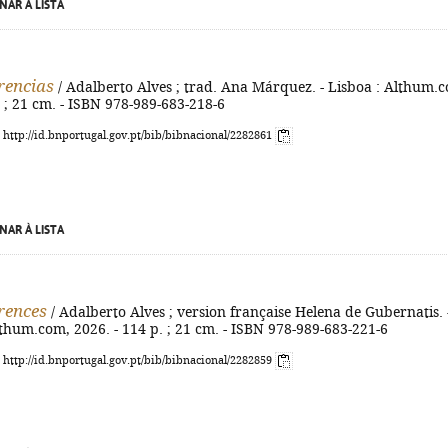
NAR À LISTA
rencias
/ Adalberto Alves ; trad. Ana Márquez. - Lisboa : Althum.
. ; 21 cm. - ISBN 978-989-683-218-6
: http://id.bnportugal.gov.pt/bib/bibnacional/2282861
NAR À LISTA
rences
/ Adalberto Alves ; version française Helena de Gubernatis. 
thum.com, 2026. - 114 p. ; 21 cm. - ISBN 978-989-683-221-6
: http://id.bnportugal.gov.pt/bib/bibnacional/2282859