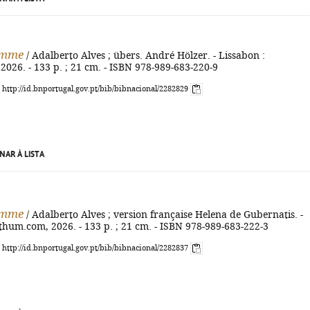
amme
/ Adalberto Alves ; übers. André Hölzer. - Lissabon :
026. - 133 p. ; 21 cm. - ISBN 978-989-683-220-9
: http://id.bnportugal.gov.pt/bib/bibnacional/2282829
NAR À LISTA
amme
/ Adalberto Alves ; version française Helena de Gubernatis. -
thum.com, 2026. - 133 p. ; 21 cm. - ISBN 978-989-683-222-3
: http://id.bnportugal.gov.pt/bib/bibnacional/2282837