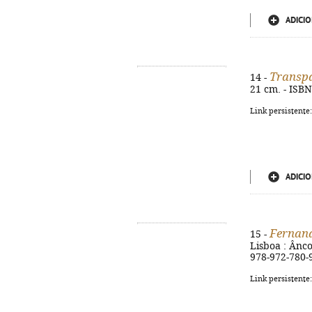
ADICIO
Transp
14 -
21 cm. - ISB
Link persistente
ADICIO
Fernan
15 -
Lisboa : Âncor
978-972-780-
Link persistente