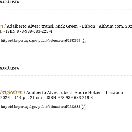
NAR À LISTA
am
/ Adalberto Alves ; transl. Mick Greer. - Lisbon : Althum.com, 202
m. - ISBN 978-989-683-225-4
: http://id.bnportugal.gov.pt/bib/bibnacional/2282843
NAR À LISTA
htigkeiten
/ Adalberto Alves ; übers. André Hölzer. - Lissabon :
026. - 114 p. ; 21 cm. - ISBN 978-989-683-219-3
: http://id.bnportugal.gov.pt/bib/bibnacional/2282853