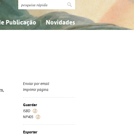
de Publicação
Novidades
s
Religião...
Religião...
Ciências aplicadas...
Ciências aplicadas...
História, geografia, biografias...
História, geografia, biografias...
Enviar por email
om,
Imprimir página
Guardar
ISBD
NP405
Exportar