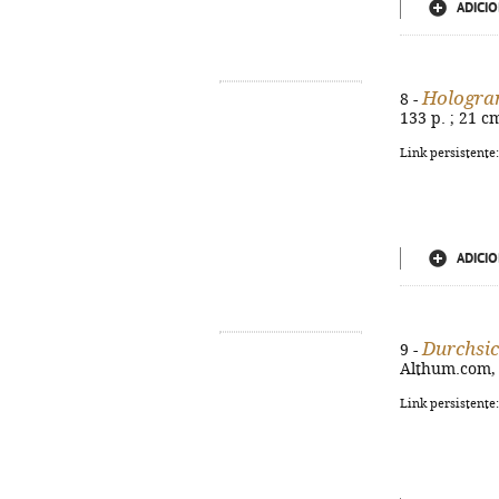
ADICIO
Hologr
8 -
133 p. ; 21 c
Link persistente
ADICIO
Durchsic
9 -
Althum.com, 2
Link persistente