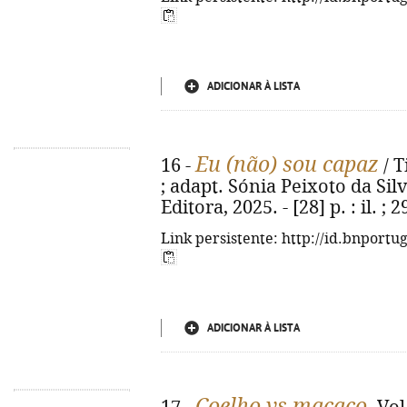
ADICIONAR À LISTA
Eu (não) sou capaz
16 -
/ 
; adapt. Sónia Peixoto da Silva
Editora, 2025. - [28] p. : il. 
Link persistente: http://id.bnportu
ADICIONAR À LISTA
Coelho vs macaco