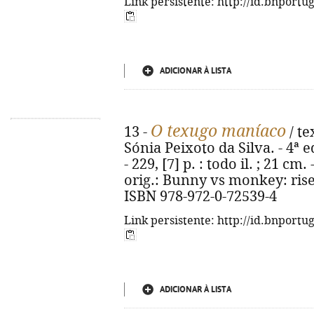
Link persistente: http://id.bnportu
ADICIONAR À LISTA
O texugo maníaco
13 -
/ te
Sónia Peixoto da Silva. - 4ª e
- 229, [7] p. : todo il. ; 21 cm.
orig.: Bunny vs monkey: rise
ISBN 978-972-0-72539-4
Link persistente: http://id.bnportu
ADICIONAR À LISTA