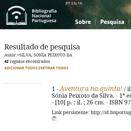
PT
EN
FR
Sobre
Pesquisa
Sobre a Bibliografia Nacional
Simples
Conhecimento, Informação...
Conhecimento, Informação...
Combinada
A
Resultado de pesquisa
Ciências sociais...
Ciências sociais...
Autor:=SILVA, SONIA PEIXOTO DA
Arte, desporto...
Arte, desporto...
42
registos encontrados
ADICIONAR TODOS
|
RETIRAR TODOS
Aventura na quinta!
1 -
/ i
Sónia Peixoto da Silva. - 1ª e
- [10] p. : il. ; 26 cm. - ISBN
Link persistente: http://id.bnportu