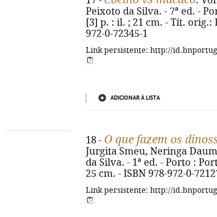
17 -
. Vo
Peixoto da Silva. - 7ª ed. - Po
[3] p. : il. ; 21 cm. - Tít. or
972-0-72345-1
Link persistente: http://id.bnportu
ADICIONAR À LISTA
O que fazem os dino
18 -
Jurgita Smeu, Neringa Dauma
da Silva. - 1ª ed. - Porto : Port
25 cm. - ISBN 978-972-0-7212
Link persistente: http://id.bnportu