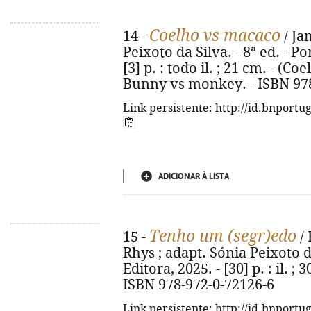
Coelho vs macaco
14 -
/ Ja
Peixoto da Silva. - 8ª ed. - Po
[3] p. : todo il. ; 21 cm. - (Coe
Bunny vs monkey. - ISBN 97
Link persistente: http://id.bnportu
ADICIONAR À LISTA
Tenho um (segr)edo
15 -
/ 
Rhys ; adapt. Sónia Peixoto da
Editora, 2025. - [30] p. : il. ;
ISBN 978-972-0-72126-6
Link persistente: http://id.bnportu