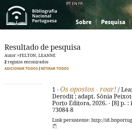
PT
EN
FR
Sobre
Pesquisa
Sobre a Bibliografia Nacional
Simples
Conhecimento, Informação...
Conhecimento, Informação...
Combinada
A
Resultado de pesquisa
Ciências sociais...
Ciências sociais...
Autor:=FELTON, LEANNE
Arte, desporto...
Arte, desporto...
2
registos encontrados
ADICIONAR TODOS
|
RETIRAR TODOS
Os opostos - roar!
1 -
/ Lea
Derodit ; adapt. Sónia Peixoto 
Porto Editora, 2026. - [8] p. : 
73084-8
Link persistente: http://id.bnportu