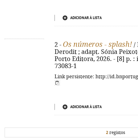
ADICIONAR À LISTA
Os números - splash!
2 -
/ 
Derodit ; adapt. Sónia Peixoto 
Porto Editora, 2026. - [8] p. : 
73083-1
Link persistente: http://id.bnportu
ADICIONAR À LISTA
2
registos