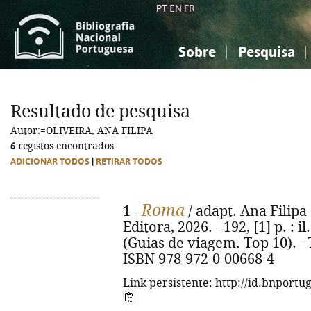
PT
EN
FR
Sobre
Pesquisa
Sobre a Bibliografia Nacional
Simples
Conhecimento, Informação...
Conhecimento, Informação...
Combinada
A
Resultado de pesquisa
Ciências sociais...
Ciências sociais...
Autor:=OLIVEIRA, ANA FILIPA
Arte, desporto...
Arte, desporto...
6
registos encontrados
ADICIONAR TODOS
|
RETIRAR TODOS
Roma
1 -
/ adapt. Ana Filipa O
Editora, 2026. - 192, [1] p. : i
(Guias de viagem. Top 10). - 
ISBN 978-972-0-00668-4
Link persistente: http://id.bnportu