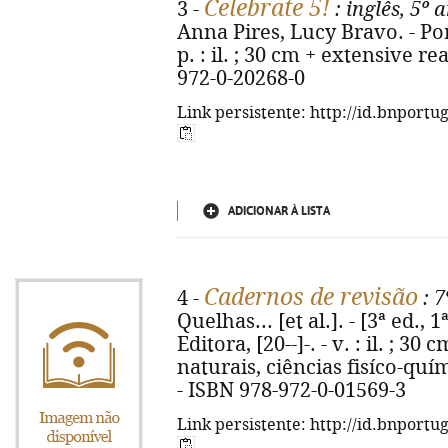
Celebrate 5!
3 -
: inglês, 5º 
Anna Pires, Lucy Bravo. - Por
p. : il. ; 30 cm + extensive r
972-0-20268-0
Link persistente: http://id.bnportu
ADICIONAR À LISTA
Cadernos de revisão
4 -
: 7
Quelhas... [et al.]. - [3ª ed., 
Editora, [20--]-. - v. : il. ; 3
naturais, ciências fisíco-quím
- ISBN 978-972-0-01569-3
Link persistente: http://id.bnportu