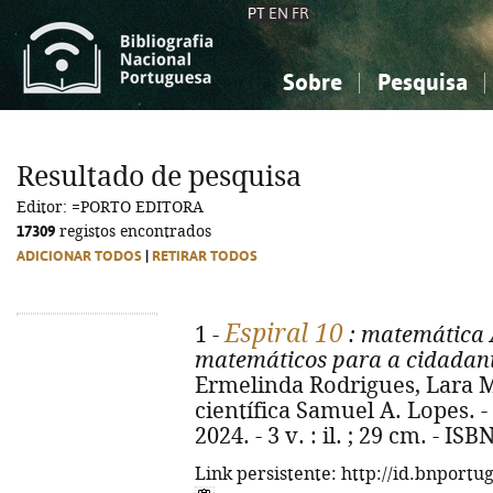
PT
EN
FR
Sobre
Pesquisa
Sobre a Bibliografia Nacional
Simples
Conhecimento, Informação...
Conhecimento, Informação...
Combinada
A
Resultado de pesquisa
Ciências sociais...
Ciências sociais...
Editor: =PORTO EDITORA
Arte, desporto...
Arte, desporto...
17309
registos encontrados
ADICIONAR TODOS
|
RETIRAR TODOS
Espiral 10
1 -
: matemática 
matemáticos para a cidadania
Ermelinda Rodrigues, Lara M
científica Samuel A. Lopes. - 
2024. - 3 v. : il. ; 29 cm. - I
Link persistente: http://id.bnportu