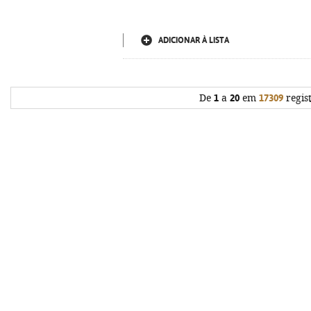
ADICIONAR À LISTA
De
1
a
20
em
17309
regis