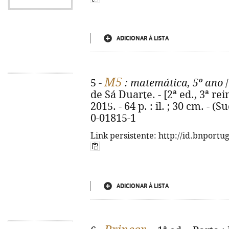
ADICIONAR À LISTA
M5
5 -
: matemática, 5º ano
/
de Sá Duarte. - [2ª ed., 3ª rei
2015. - 64 p. : il. ; 30 cm. - 
0-01815-1
Link persistente: http://id.bnportu
ADICIONAR À LISTA