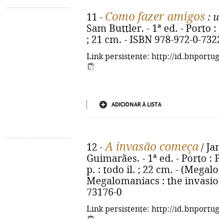
Como fazer amigos
11 -
: 
Sam Buttler. - 1ª ed. - Porto : 
; 21 cm. - ISBN 978-972-0-732
Link persistente: http://id.bnportu
ADICIONAR À LISTA
A invasão começa
12 -
/ Ja
Guimarães. - 1ª ed. - Porto : 
p. : todo il. ; 22 cm. - (Megalo
Megalomaniacs : the invasion
73176-0
Link persistente: http://id.bnportu