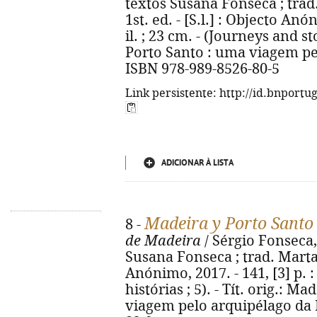
textos Susana Fonseca ; trad
1st. ed. - [S.l.] : Objecto Anó
il. ; 23 cm. - (Journeys and sto
Porto Santo : uma viagem pe
ISBN 978-989-8526-80-5
Link persistente: http://id.bnportu
ADICIONAR À LISTA
Madeira y Porto Santo
8 -
de Madeira
/ Sérgio Fonseca,
Susana Fonseca ; trad. Marta H
Anónimo, 2017. - 141, [3] p. : 
histórias ; 5). - Tít. orig.: M
viagem pelo arquipélago da 