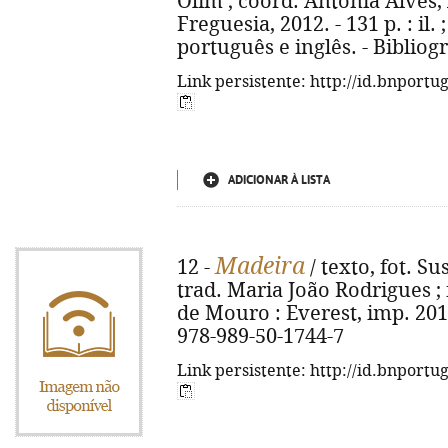
Olim ; coord. Antónia Alves, 
Freguesia, 2012. - 131 p. : il.
português e inglês. - Bibliogr
Link persistente: http://id.bnportu
ADICIONAR À LISTA
Madeira
12 -
/ texto, fot. S
trad. Maria João Rodrigues ; 
de Mouro : Everest, imp. 2011. 
978-989-50-1744-7
Link persistente: http://id.bnportu