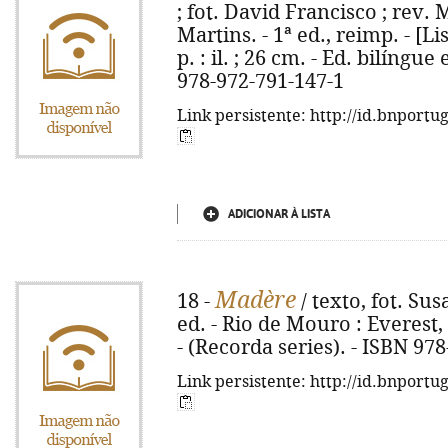
; fot. David Francisco ; rev. 
Martins. - 1ª ed., reimp. - [Li
p. : il. ; 26 cm. - Ed. bilíngu
978-972-791-147-1
Link persistente: http://id.bnportu
ADICIONAR À LISTA
Madère
18 -
/ texto, fot. Su
ed. - Rio de Mouro : Everest, i
- (Recorda series). - ISBN 97
Link persistente: http://id.bnportu