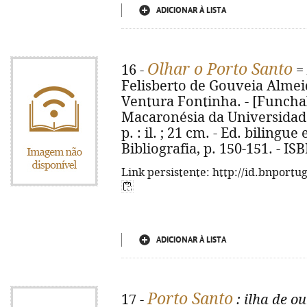
ADICIONAR À LISTA
Olhar o Porto Santo
16 -
=
Felisberto de Gouveia Almei
Ventura Fontinha. - [Funchal
Macaronésia da Universidade
p. : il. ; 21 cm. - Ed. bilingu
Bibliografia, p. 150-151. - I
Link persistente: http://id.bnportu
ADICIONAR À LISTA
Porto Santo
17 -
: ilha de o