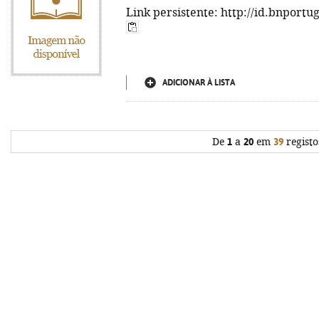
Link persistente: http://id.bnportu
ADICIONAR À LISTA
De
1
a
20
em
39
registo