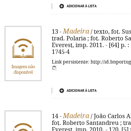
ADICIONAR À LISTA
Madeira
13 -
/ texto, fot. S
trad. Polaria ; fot. Roberto 
Everest, imp. 2011. - [64] p. :
1745-4
Link persistente: http://id.bnportu
ADICIONAR À LISTA
Madeira
14 -
/ João Carlos A
fot. Roberto Santandreu ; tra
Everest, imp. 2010. - 170, [5]