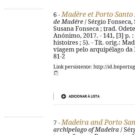
Madère et Porto Santo
6 -
de Madére
/ Sérgio Fonseca,
Susana Fonseca ; trad. Odete Si
Anónimo, 2017. - 141, [3] p. :
histoires ; 5). - Tít. orig.: M
viagem pelo arquipélago da 
81-2
Link persistente: http://id.bnportu
ADICIONAR À LISTA
Madeira and Porto San
7 -
archipelago of Madeira
/ Sér