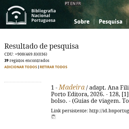
PT
EN
FR
Sobre
Pesquisa
Sobre a Bibliografia Nacional
Simples
Conhecimento, Informação...
Conhecimento, Informação...
Combinada
A
Resultado de pesquisa
Ciências sociais...
Ciências sociais...
CDU: =908(469.8)(036)
Arte, desporto...
Arte, desporto...
39
registos encontrados
ADICIONAR TODOS
|
RETIRAR TODOS
Madeira
1 -
/ adapt. Ana Fili
Porto Editora, 2026. - 128, [1]
bolso. - (Guias de viagem. To
Link persistente: http://id.bnportu