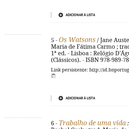
ADICIONAR À LISTA
Os Watsons
5 -
/ Jane Auste
Maria de Fátima Carmo ; trad
1ª ed. - Lisboa : Relógio D'Águ
(Clássicos). - ISBN 978-989-7
Link persistente: http://id.bnportu
ADICIONAR À LISTA
Trabalho de uma vida
6 -
: