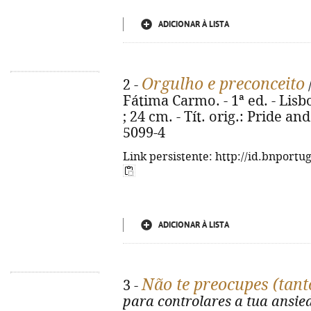
ADICIONAR À LISTA
Orgulho e preconceito
2 -
Fátima Carmo. - 1ª ed. - Lisbo
; 24 cm. - Tít. orig.: Pride a
5099-4
Link persistente: http://id.bnportu
ADICIONAR À LISTA
Não te preocupes (tant
3 -
para controlares a tua ansie