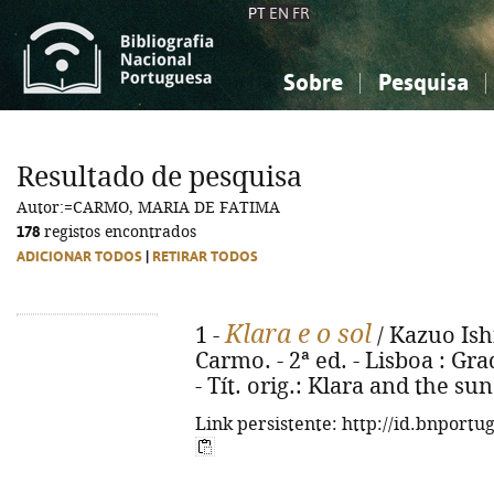
PT
EN
FR
Sobre
Pesquisa
Sobre a Bibliografia Nacional
Simples
Conhecimento, Informação...
Conhecimento, Informação...
Combinada
A
Resultado de pesquisa
Ciências sociais...
Ciências sociais...
Autor:=CARMO, MARIA DE FATIMA
Arte, desporto...
Arte, desporto...
178
registos encontrados
ADICIONAR TODOS
|
RETIRAR TODOS
Klara e o sol
1 -
/ Kazuo Ish
Carmo. - 2ª ed. - Lisboa : Grad
- Tít. orig.: Klara and the su
Link persistente: http://id.bnportu