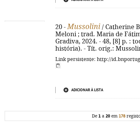
Mussolini
20 -
/ Catherine Br
Meloni ; trad. Maria de Fátim
Gradiva, 2024. - 48, [8] p. : to
história). - Tít. orig.: Musso
Link persistente: http://id.bnportu
ADICIONAR À LISTA
De
1
a
20
em
178
regist