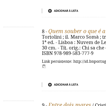
ADICIONAR À LISTA
Quem souber o que é a 
8 -
Tortolini ; il. Marco Somà ; 
1ª ed. - Lisboa : Nuvem de Letr
30 cm. - Tít. orig.: Chi sa che c
ISBN 978-989-583-777-9
Link persistente: http://id.bnportu
ADICIONAR À LISTA
Entre dois mares
9 -
/ Cris