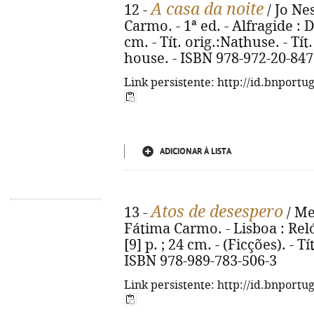
A casa da noite
12 -
/ Jo Ne
Carmo. - 1ª ed. - Alfragide : 
cm. - Tít. orig.:Nathuse. - Tí
house. - ISBN 978-972-20-847
Link persistente: http://id.bnportu
ADICIONAR À LISTA
Atos de desespero
13 -
/ Me
Fátima Carmo. - Lisboa : Reló
[9] p. ; 24 cm. - (Ficções). - T
ISBN 978-989-783-506-3
Link persistente: http://id.bnportu