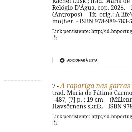
Rachel Cusk ; trad. Maria de
Relógio D'Água, cop. 2025. - 1
(Antropos). - Tít. orig.: A li
mother. - ISBN 978-989-783-
Link persistente: http://id.bnportu
ADICIONAR À LISTA
A rapariga nas garras
7 -
trad. Maria de Fátima Carmo. -
- 487, [7] p. ; 19 cm. - (Millenn
Havsörnens skrik. - ISBN 97
Link persistente: http://id.bnportu