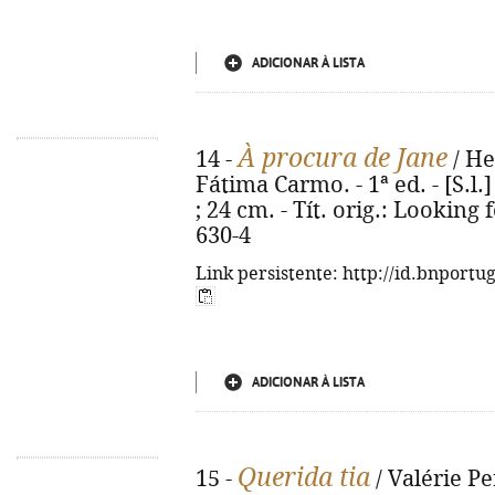
ADICIONAR À LISTA
À procura de Jane
14 -
/ He
Fátima Carmo. - 1ª ed. - [S.l.]
; 24 cm. - Tít. orig.: Looking
630-4
Link persistente: http://id.bnportu
ADICIONAR À LISTA
Querida tia
15 -
/ Valérie Pe