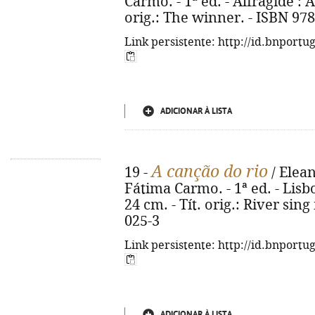
Carmo. - 1ª ed. - Alfragide : A
orig.: The winner. - ISBN 97
Link persistente: http://id.bnportu
ADICIONAR À LISTA
A canção do rio
19 -
/ Elean
Fátima Carmo. - 1ª ed. - Lisboa
24 cm. - Tít. orig.: River si
025-3
Link persistente: http://id.bnportu
ADICIONAR À LISTA