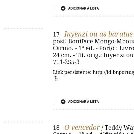
ADICIONAR À LISTA
Inyenzi ou as baratas
17 -
posf. Boniface Mongo-Mbouss
Carmo. - 1ª ed. - Porto : Livros
24 cm. - Tít. orig.: Inyenzi o
711-255-3
Link persistente: http://id.bnportu
ADICIONAR À LISTA
O vencedor
18 -
/ Teddy Way