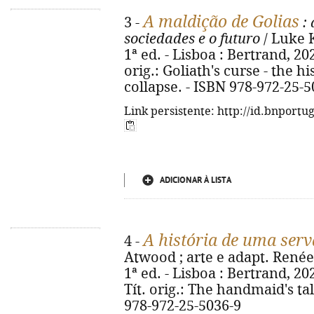
A maldição de Golias
3 -
: 
sociedades e o futuro
/ Luke K
1ª ed. - Lisboa : Bertrand, 2026.
orig.: Goliath's curse - the h
collapse. - ISBN 978-972-25-5
Link persistente: http://id.bnportu
ADICIONAR À LISTA
A história de uma serv
4 -
Atwood ; arte e adapt. Renée
1ª ed. - Lisboa : Bertrand, 2026
Tít. orig.: The handmaid's ta
978-972-25-5036-9