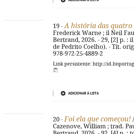
ADICIONAR À LISTA
A história das quatro
19 -
Frederick Warne ; il Neil Faulk
Bertrand, 2026. - 29, [2] p. : 
de Pedrito Coelho). - Tít. orig
978-972-25-4889-2
Link persistente: http://id.bnportu
ADICIONAR À LISTA
Foi ela que começou!
20 -
/
Cazenove, William ; trad. Pau
Bertrand, 2026. - 92, [4] p. : to