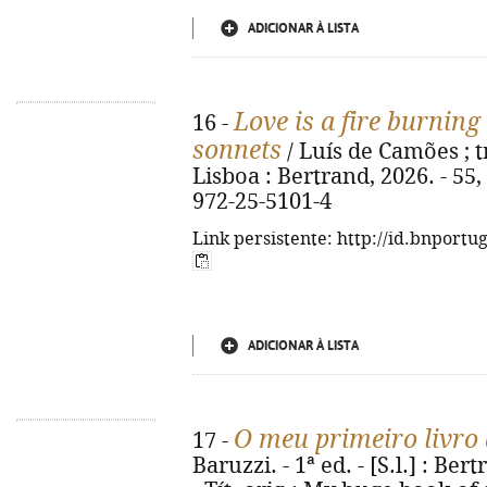
ADICIONAR À LISTA
Love is a fire burning 
16 -
sonnets
/ Luís de Camões ; tr
Lisboa : Bertrand, 2026. - 55, [
972-25-5101-4
Link persistente: http://id.bnportu
ADICIONAR À LISTA
O meu primeiro livro
17 -
Baruzzi. - 1ª ed. - [S.l.] : Bert