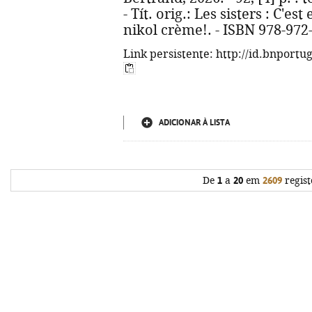
- Tít. orig.: Les sisters : C'e
nikol crème!. - ISBN 978-972
Link persistente: http://id.bnportu
ADICIONAR À LISTA
De
1
a
20
em
2609
regist