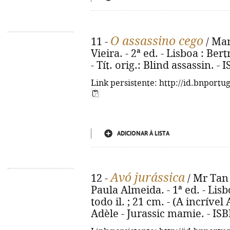
O assassino cego
11 -
/ Mar
Vieira. - 2ª ed. - Lisboa : Bert
- Tít. orig.: Blind assassin. 
Link persistente: http://id.bnportu
ADICIONAR À LISTA
Avó jurássica
12 -
/ Mr Tan 
Paula Almeida. - 1ª ed. - Lisbo
todo il. ; 21 cm. - (A incrível 
Adèle - Jurassic mamie. - IS