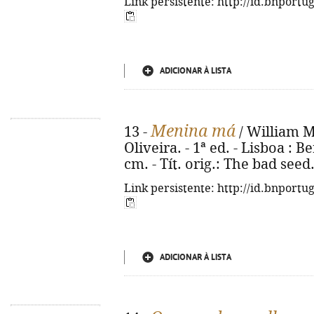
Link persistente: http://id.bnportu
ADICIONAR À LISTA
Menina má
13 -
/ William M
Oliveira. - 1ª ed. - Lisboa : Be
cm. - Tít. orig.: The bad see
Link persistente: http://id.bnportu
ADICIONAR À LISTA