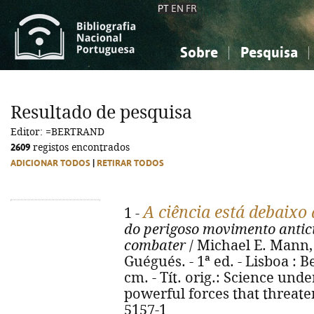
PT
EN
FR
Sobre
Pesquisa
Sobre a Bibliografia Nacional
Simples
Conhecimento, Informação...
Conhecimento, Informação...
Combinada
A
Resultado de pesquisa
Ciências sociais...
Ciências sociais...
Editor: =BERTRAND
Arte, desporto...
Arte, desporto...
2609
registos encontrados
ADICIONAR TODOS
|
RETIRAR TODOS
A ciência está debaixo 
1 -
do perigoso movimento antic
combater
/ Michael E. Mann, 
Guégués. - 1ª ed. - Lisboa : Be
cm. - Tít. orig.: Science unde
powerful forces that threate
5157-1