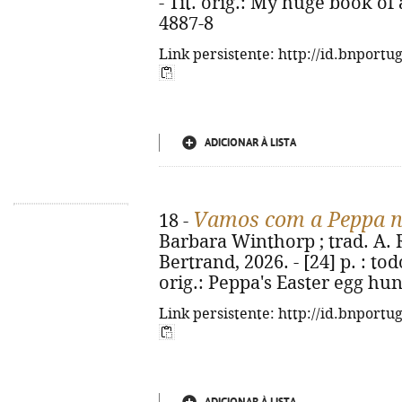
- Tít. orig.: My huge book of
4887-8
Link persistente: http://id.bnportu
ADICIONAR À LISTA
Vamos com a Peppa n
18 -
Barbara Winthorp ; trad. A. R.
Bertrand, 2026. - [24] p. : todo
orig.: Peppa's Easter egg hun
Link persistente: http://id.bnportu