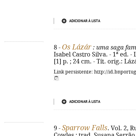
ADICIONAR À LISTA
Os Lázár
8 -
: uma saga fam
Isabel Castro Silva. - 1ª ed. -
[1] p. ; 24 cm. - Tít. orig.: L
Link persistente: http://id.bnportu
ADICIONAR À LISTA
Sparrow Falls
9 -
. Vol. 2, 
Cowles ; trad. Susana Serrão. 