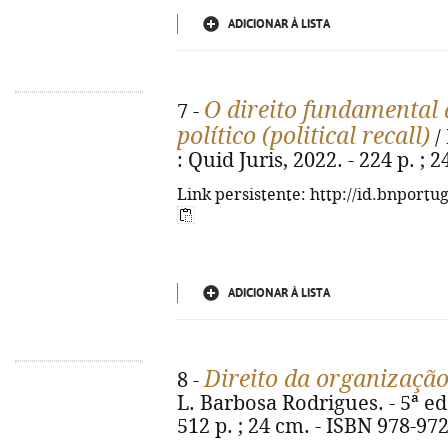
ADICIONAR À LISTA
O direito fundamental
7 -
político (political recall)
/
: Quid Juris, 2022. - 224 p. ;
Link persistente: http://id.bnportu
ADICIONAR À LISTA
Direito da organização
8 -
L. Barbosa Rodrigues. - 5ª ed.
512 p. ; 24 cm. - ISBN 978-97