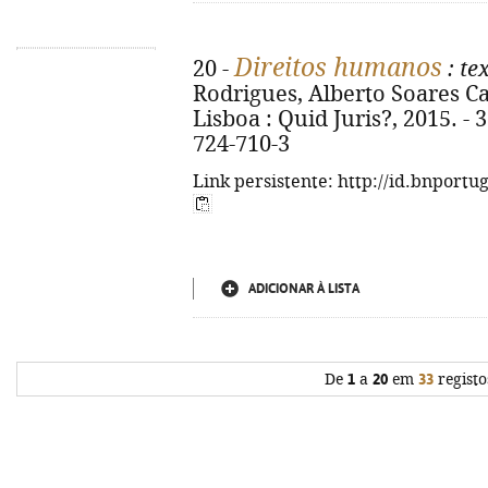
Direitos humanos
20 -
: te
Rodrigues, Alberto Soares Car
Lisboa : Quid Juris?, 2015. - 
724-710-3
Link persistente: http://id.bnportu
ADICIONAR À LISTA
De
1
a
20
em
33
registo