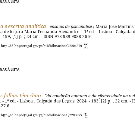
NAR À LISTA
 e escrita analítica
: ensaios de psicanálise
/ Maria José Martins
a de leitura Maria Fernanda Alexandre. - 1ª ed. - Lisboa : Calçada 
 - 199, [1] p. ; 24 cm. - ISBN 978-989-9088-26-9
: http://id.bnportugal.gov.pt/bib/bibnacional/2204279
NAR À LISTA
s folhas têm chão
: "da condição humana e da efemeridade da vi
 - 1ª ed. - Lisboa : Calçada das Letras, 2024. - 183, [2] p. ; 22 cm. - 
-27-6
: http://id.bnportugal.gov.pt/bib/bibnacional/2200875