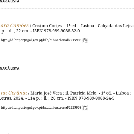
NAR À LISTA
 para Camões
/ Cristino Cortes. - 1ª ed. - Lisboa : Calçada das Letra
] p. : il. ; 22 cm. - ISBN 978-989-9088-32-0
: http://id.bnportugal.gov.pt/bib/bibnacional/2215903
NAR À LISTA
 na Ucrânia
/ Maria José Vera ; il. Patrícia Melo. - 1ª ed. - Lisboa :
etras, 2024. - 114 p. : il. ; 26 cm. - ISBN 978-989-9088-24-5
: http://id.bnportugal.gov.pt/bib/bibnacional/2225939