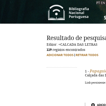
PT
EN
S
S
C
C
Resultado de pesquis
C
C
Editor: =CALCADA DAS LETRAS
A
A
119
registos encontrados
ADICIONAR TODOS
|
RETIRAR TODOS
Papagaio
1 -
Calçada das Le
Link persistente
ADICIO