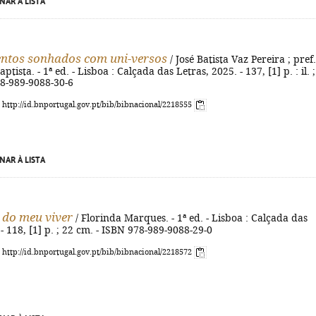
NAR À LISTA
ntos sonhados com uni-versos
/ José Batista Vaz Pereira ; pref.
ptista. - 1ª ed. - Lisboa : Calçada das Letras, 2025. - 137, [1] p. : il. 
78-989-9088-30-6
: http://id.bnportugal.gov.pt/bib/bibnacional/2218555
NAR À LISTA
 do meu viver
/ Florinda Marques. - 1ª ed. - Lisboa : Calçada das
 - 118, [1] p. ; 22 cm. - ISBN 978-989-9088-29-0
: http://id.bnportugal.gov.pt/bib/bibnacional/2218572