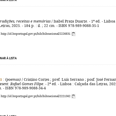
NAR À LISTA
tradições, receitas e memórias
/ Isabel Prata Duarte. - 1ª ed. - Lisboa 
etras, 2025. - 184 p. : il. ; 22 cm. - ISBN 978-989-9088-35-1
: http://id.bnportugal.gov.pt/bib/bibnacional/2226831
NAR À LISTA
ca
: (poemas)
/ Cristino Cortes ; pref. Luís Serrano ; posf. José Ferna
esent. Rafael Gomes Filipe
. - 2ª ed. - Lisboa : Calçada das Letras, 2025
m. - ISBN 978-989-9088-34-4
: http://id.bnportugal.gov.pt/bib/bibnacional/2221562