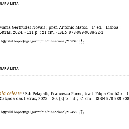
NAR À LISTA
Maria Gertrudes Novais ; pref. António Matos. - 1ª ed. - Lisboa :
etras, 2024. - 111 p. ; 21 cm. - ISBN 978-989-9088-22-1
: http://id.bnportugal.gov.pt/bib/bibnacional/2168520
NAR À LISTA
ia celeste
/ Edi Pelagalli, Francesco Pucci ; trad. Filipa Canhão. - 1
 Calçada das Letras, 2023. - 80, [2] p. : il. ; 21 cm. - ISBN 978-989-90
: http://id.bnportugal.gov.pt/bib/bibnacional/2174559