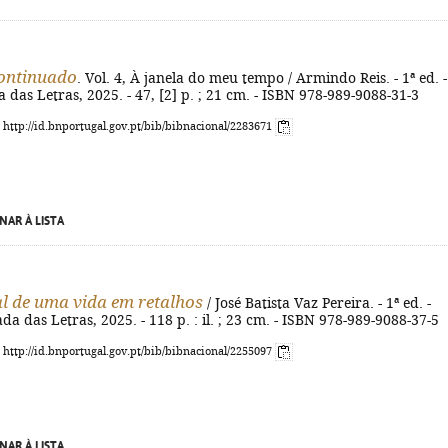
ontinuado
. Vol. 4, À janela do meu tempo / Armindo Reis. - 1ª ed. -
da das Letras, 2025. - 47, [2] p. ; 21 cm. - ISBN 978-989-9088-31-3
: http://id.bnportugal.gov.pt/bib/bibnacional/2283671
NAR À LISTA
 de uma vida em retalhos
/ José Batista Vaz Pereira. - 1ª ed. -
ada das Letras, 2025. - 118 p. : il. ; 23 cm. - ISBN 978-989-9088-37-5
: http://id.bnportugal.gov.pt/bib/bibnacional/2255097
NAR À LISTA