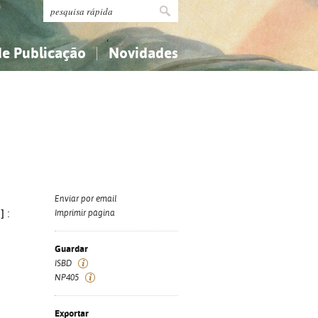
de Publicação
Novidades
s
Religião...
Religião...
Ciências aplicadas...
Ciências aplicadas...
História, geografia, biografias...
História, geografia, biografias...
Enviar por email
] :
Imprimir página
Guardar
ISBD
NP405
Exportar