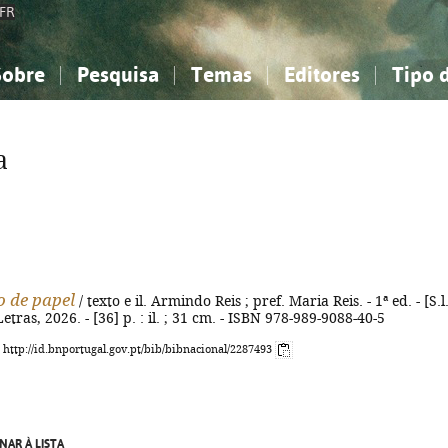
FR
Sobre
Pesquisa
Temas
Editores
Tipo 
obre a Bibliografia Nacional
imples
onhecimento, Informação...
onhecimento, Informação...
Combinada
A minha lista
Como utilizar
Filosofia, psicologia...
Filosofia, psicologia...
Perguntas frequente
a
iências sociais...
iências sociais...
Ciências exatas e naturais...
Ciências exatas e naturais...
rte, desporto...
rte, desporto...
Literatura, linguística...
Literatura, linguística...
 de papel
/ texto e il. Armindo Reis ; pref. Maria Reis. - 1ª ed. - [S.l.
tras, 2026. - [36] p. : il. ; 31 cm. - ISBN 978-989-9088-40-5
: http://id.bnportugal.gov.pt/bib/bibnacional/2287493
NAR À LISTA