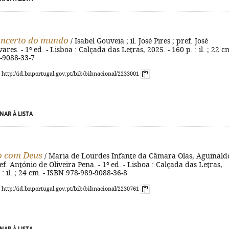
oncerto do mundo
/ Isabel Gouveia ; il. José Pires ; pref. José
es. - 1ª ed. - Lisboa : Calçada das Letras, 2025. - 160 p. : il. ; 22 cm
-9088-33-7
: http://id.bnportugal.gov.pt/bib/bibnacional/2233001
NAR À LISTA
o com Deus
/ Maria de Lourdes Infante da Câmara Olas, Aguinald
ef. António de Oliveira Pena. - 1ª ed. - Lisboa : Calçada das Letras,
 : il. ; 24 cm. - ISBN 978-989-9088-36-8
: http://id.bnportugal.gov.pt/bib/bibnacional/2230761