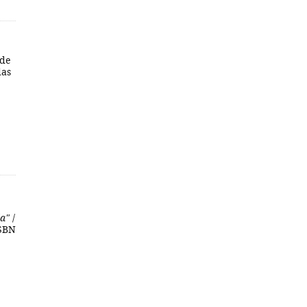
 de
das
da"
/
ISBN