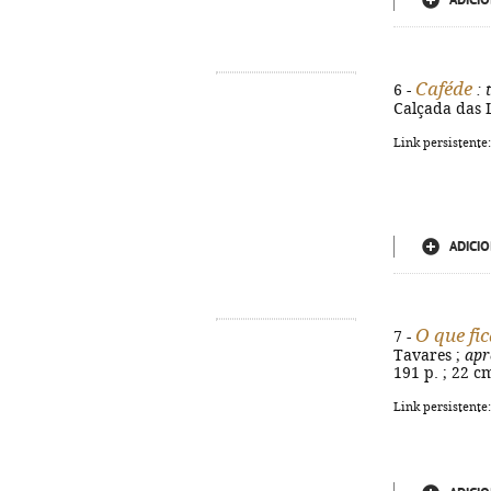
ADICIO
Caféde
6 -
: 
Calçada das L
Link persistente
ADICIO
O que fi
7 -
Tavares ;
apr
191 p. ; 22 c
Link persistente