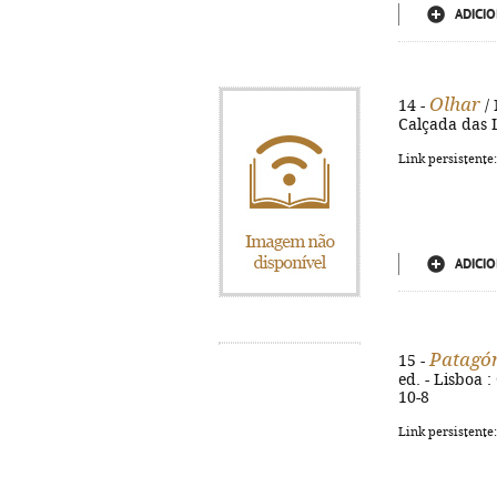
ADICIO
Olhar
14 -
/ 
Calçada das L
Link persistente
ADICIO
Patagón
15 -
ed. - Lisboa :
10-8
Link persistente