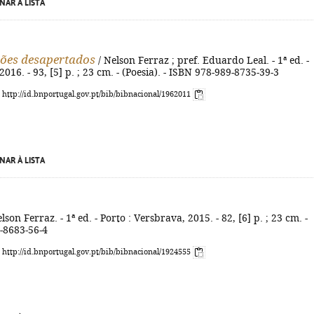
NAR À LISTA
ões desapertados
/ Nelson Ferraz ; pref. Eduardo Leal. - 1ª ed. -
2016. - 93, [5] p. ; 23 cm. - (Poesia). - ISBN 978-989-8735-39-3
: http://id.bnportugal.gov.pt/bib/bibnacional/1962011
NAR À LISTA
lson Ferraz. - 1ª ed. - Porto : Versbrava, 2015. - 82, [6] p. ; 23 cm. -
-8683-56-4
: http://id.bnportugal.gov.pt/bib/bibnacional/1924555