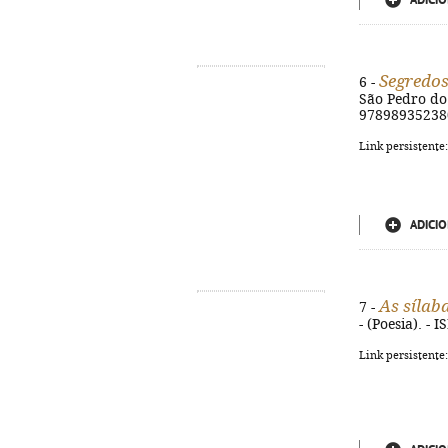
ADICIO
Segredos
6 -
São Pedro do 
97898935238
Link persistente
ADICIO
As sílab
7 -
- (Poesia). -
Link persistente