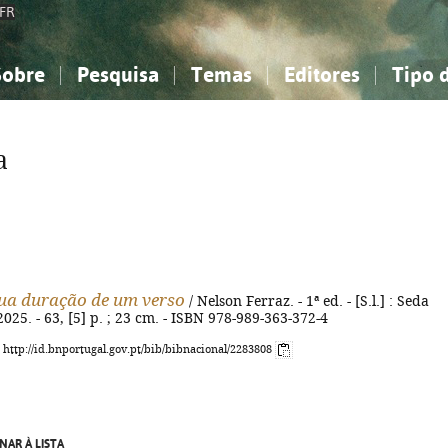
FR
Sobre
Pesquisa
Temas
Editores
Tipo 
obre a Bibliografia Nacional
imples
onhecimento, Informação...
onhecimento, Informação...
Combinada
A minha lista
Como utilizar
Filosofia, psicologia...
Filosofia, psicologia...
Perguntas frequente
a
iências sociais...
iências sociais...
Ciências exatas e naturais...
Ciências exatas e naturais...
rte, desporto...
rte, desporto...
Literatura, linguística...
Literatura, linguística...
ua duração de um verso
/ Nelson Ferraz. - 1ª ed. - [S.l.] : Seda
2025. - 63, [5] p. ; 23 cm. - ISBN 978-989-363-372-4
: http://id.bnportugal.gov.pt/bib/bibnacional/2283808
NAR À LISTA