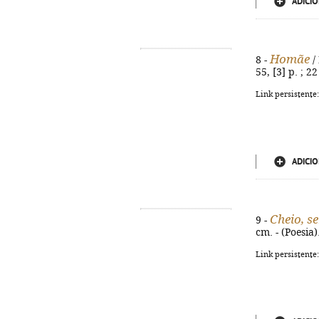
ADICIO
Homãe
8 -
/ 
55, [3] p. ; 
Link persistente
ADICIO
Cheio, s
9 -
cm. - (Poesia
Link persistente