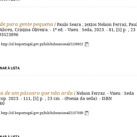
de para gente pequena
/ Paulo Seara ; textos Nelson Ferraz, Pau
Abreu, Cristina Oliveira. - 1ª ed. - Viseu : Seda, 2023. - 81, [5] p. ; 23
893523896
: http://id.bnportugal.gov.pt/bib/bibnacional/2156922
NAR À LISTA
a de um pássaro que não arda
/ Nelson Ferraz. - Viseu : Seda
op. 2023. - 111, [5] p. ; 23 cm. - (Poesia da seda). - ISBN
60
: http://id.bnportugal.gov.pt/bib/bibnacional/2157030