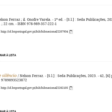
lson Ferraz ; il. Onofre Varela. - 1ª ed. - [S.l.] : Seda Publicações, 20
 il. ; 22 cm. - ISBN 978-989-357-222-1
: http://id.bnportugal.gov.pt/bib/bibnacional/2207934
NAR À LISTA
 silêncio
/ Nelson Ferraz. - [S.l.] : Seda Publicações, 2023. - 42, [6] p
N 9789893523872
: http://id.bnportugal.gov.pt/bib/bibnacional/2262105
NAR À LISTA