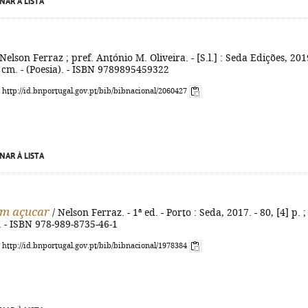
NAR À LISTA
Nelson Ferraz ; pref. António M. Oliveira. - [S.l.] : Seda Edições, 2019
22 cm. - (Poesia). - ISBN 9789895459322
: http://id.bnportugal.gov.pt/bib/bibnacional/2060427
NAR À LISTA
em açucar
/ Nelson Ferraz. - 1ª ed. - Porto : Seda, 2017. - 80, [4] p. ;
). - ISBN 978-989-8735-46-1
: http://id.bnportugal.gov.pt/bib/bibnacional/1978384