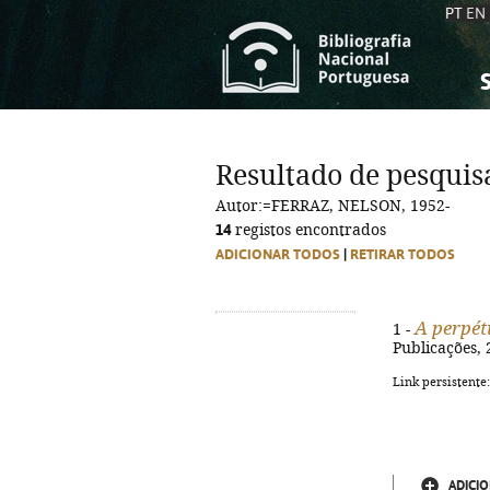
PT
EN
S
S
C
C
Resultado de pesquis
C
C
Autor:=FERRAZ, NELSON, 1952-
A
A
14
registos encontrados
ADICIONAR TODOS
|
RETIRAR TODOS
A perpét
1 -
Publicações, 
Link persistente
ADICIO