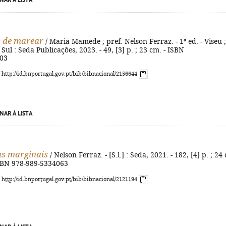
NAR À LISTA
 de marear
/ Maria Mamede ; pref. Nelson Ferraz. - 1ª ed. - Viseu ;
Sul : Seda Publicações, 2023. - 49, [3] p. ; 23 cm. - ISBN
03
: http://id.bnportugal.gov.pt/bib/bibnacional/2156644
NAR À LISTA
as marginais
/ Nelson Ferraz. - [S.l.] : Seda, 2021. - 182, [4] p. ; 24
 ISBN 978-989-5334063
: http://id.bnportugal.gov.pt/bib/bibnacional/2121194