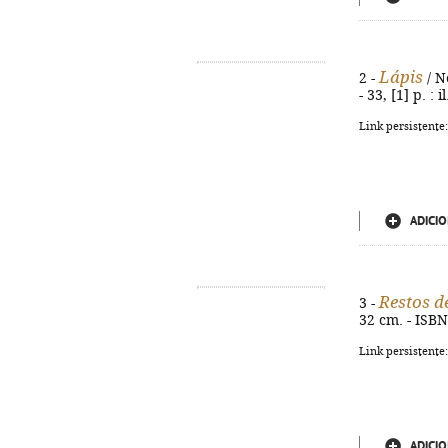
Lápis
2 -
/ Ne
- 33, [1] p. :
Link persistente
ADICIO
Restos de
3 -
32 cm. - ISB
Link persistente
ADICIO