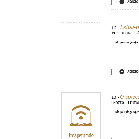
ADICIO
Estou-t
12 -
Versbrava, 201
Link persistente
ADICIO
O colec
13 -
(Porto : Humb
Link persistente