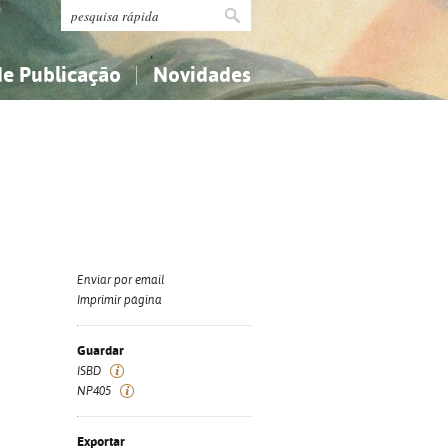
de Publicação
Novidades
s
Religião...
Religião...
Ciências aplicadas...
Ciências aplicadas...
História, geografia, biografias...
História, geografia, biografias...
Enviar por email
Imprimir página
Guardar
ISBD
NP405
Exportar