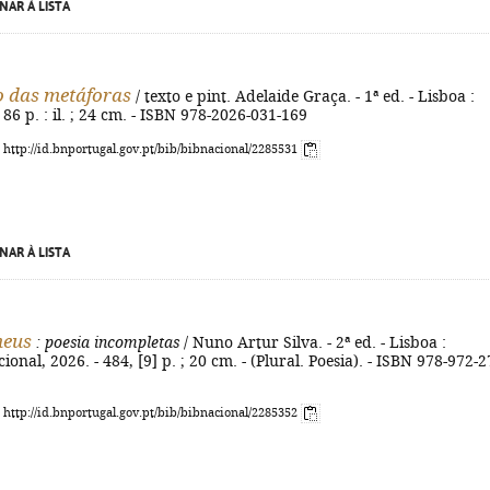
NAR À LISTA
 das metáforas
/ texto e pint. Adelaide Graça. - 1ª ed. - Lisboa :
 86 p. : il. ; 24 cm. - ISBN 978-2026-031-169
: http://id.bnportugal.gov.pt/bib/bibnacional/2285531
NAR À LISTA
meus
: poesia incompletas
/ Nuno Artur Silva. - 2ª ed. - Lisboa :
nal, 2026. - 484, [9] p. ; 20 cm. - (Plural. Poesia). - ISBN 978-972-2
: http://id.bnportugal.gov.pt/bib/bibnacional/2285352