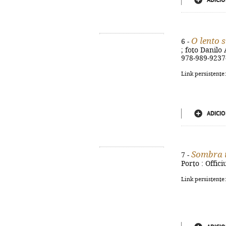
ADICIO
O lento 
6 -
; foto Danilo 
978-989-9237
Link persistente
ADICIO
Sombra i
7 -
Porto : Offici
Link persistente