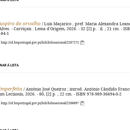
NAR À LISTA
suspiro do orvalho
/ Luís Maçarico ; pref. Maria Alexandra Lean
Alves. - Carviçais : Lema d'Origem, 2026. - 32 [2] p. : il. ; 21 cm. - IS
-84-1
: http://id.bnportugal.gov.pt/bib/bibnacional/2287272
NAR À LISTA
mperfeita
/ António José Queiroz ; introd. António Cândido Franco
um Lectionis, 2026. - 80, [2] p. ; 22 cm. - ISBN 978-989-36694-0-2
: http://id.bnportugal.gov.pt/bib/bibnacional/2286897