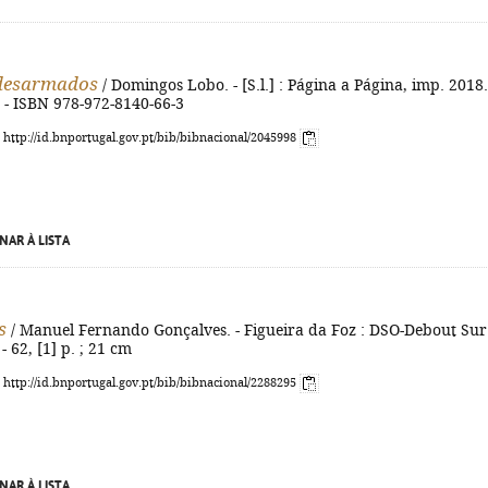
 desarmados
/ Domingos Lobo. - [S.l.] : Página a Página, imp. 2018.
. - ISBN 978-972-8140-66-3
: http://id.bnportugal.gov.pt/bib/bibnacional/2045998
NAR À LISTA
s
/ Manuel Fernando Gonçalves. - Figueira da Foz : DSO-Debout Sur
- 62, [1] p. ; 21 cm
: http://id.bnportugal.gov.pt/bib/bibnacional/2288295
NAR À LISTA