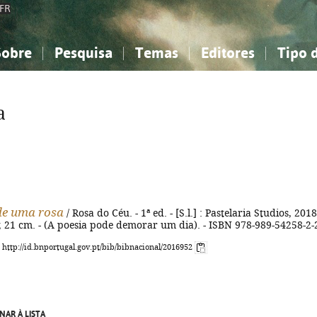
FR
Sobre
Pesquisa
Temas
Editores
Tipo 
obre a Bibliografia Nacional
imples
onhecimento, Informação...
onhecimento, Informação...
Combinada
A minha lista
Como utilizar
Filosofia, psicologia...
Filosofia, psicologia...
Perguntas frequente
a
iências sociais...
iências sociais...
Ciências exatas e naturais...
Ciências exatas e naturais...
rte, desporto...
rte, desporto...
Literatura, linguística...
Literatura, linguística...
de uma rosa
/ Rosa do Céu. - 1ª ed. - [S.l.] : Pastelaria Studios, 2018
il. ; 21 cm. - (A poesia pode demorar um dia). - ISBN 978-989-54258-2-
: http://id.bnportugal.gov.pt/bib/bibnacional/2016952
NAR À LISTA