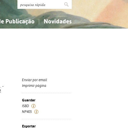
de Publicação
Novidades
s
Religião...
Religião...
Ciências aplicadas...
Ciências aplicadas...
História, geografia, biografias...
História, geografia, biografias...
Enviar por email
. -
Imprimir página
2
Guardar
ISBD
NP405
Exportar