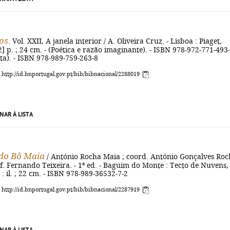
os
. Vol. XXII, A janela interior / A. Oliveira Cruz. - Lisboa : Piaget,
[2] p. ; 24 cm. - (Poética e razão imaginante). - ISBN 978-972-771-493
a). - ISBN 978-989-759-263-8
: http://id.bnportugal.gov.pt/bib/bibnacional/2288019
NAR À LISTA
do Bô Maia
/ António Rocha Maia ; coord. António Gonçalves Roc
f. Fernando Teixeira. - 1ª ed. - Baguim do Monte : Tecto de Nuvens,
 : il. ; 22 cm. - ISBN 978-989-36532-7-2
: http://id.bnportugal.gov.pt/bib/bibnacional/2287919