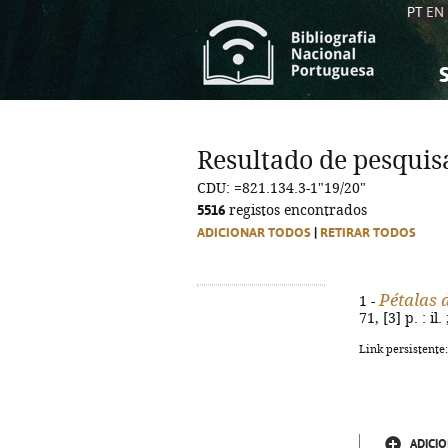
PT
EN
S
S
C
C
Resultado de pesquis
C
C
CDU: =821.134.3-1"19/20"
A
A
5516
registos encontrados
ADICIONAR TODOS
|
RETIRAR TODOS
Pétalas 
1 -
71, [3] p. : 
Link persistente
ADICIO