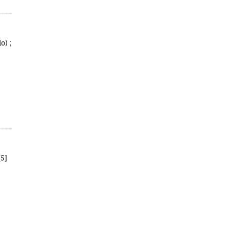
o) ;
[5]