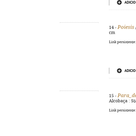
ADICIO
Poiesis
14 -
cm
Link persistente
ADICIO
Para_do
15 -
Alcobaça : Sta
Link persistente