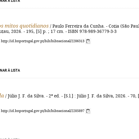
NAR À LISTA
os mitos quotidianos
/ Paulo Ferreira da Cunha. - Cotia (São Paul
utau, 2026. - 195, [5] p. ; 17 cm. - ISBN 978-989-36779-3-3
: http://id.bnportugal.gov.pt/bib/bibnacional/2286313
NAR À LISTA
da
/ Júlio J. F. da Silva. - 2ª ed. - [S.l.] : Júlio J. F. da Silva, 2026. - 70, 
: http://id.bnportugal.gov.pt/bib/bibnacional/2285897