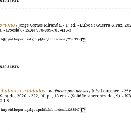
NAR À LISTA
 prumo
/ Jorge Gomes Miranda. - 1ª ed. - Lisboa : Guerra & Paz, 202
m. - (Poesia). - ISBN 978-989-785-416-3
: http://id.bnportugal.gov.pt/bib/bibnacional/2285933
NAR À LISTA
mbalinos escaldados
: vivências portuenses
/ Inês Lourenço. - 2ª e
Sentido, 2026. - 222, [4] p. ; 18 cm. - (Solidão sincronizada ; 9). - IS
2-1-5
: http://id.bnportugal.gov.pt/bib/bibnacional/2285547