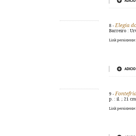
ADICIO
Elegia d
8 -
Barreiro : Ur
Link persistente
ADICIO
Fontefri
9 -
p. : il. ; 21 cm
Link persistente