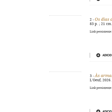
Os dias
2 -
83 p. ; 21 cm
Link persistente
ADICIO
Às arma
3 -
L'Oeuf, 2026. 
Link persistente
ADICIO