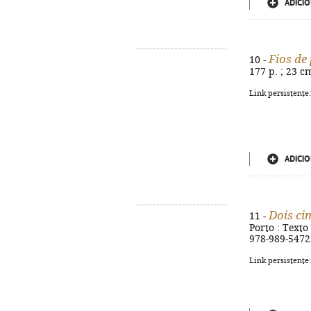
ADICIO
Fios de
10 -
177 p. ; 23 c
Link persistente
ADICIO
Dois ci
11 -
Porto : Texto 
978-989-5472
Link persistente