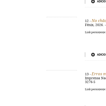
ADICIO
No chão
12 -
Fénix, 2026. -
Link persistente
ADICIO
Erros 
13 -
Imprensa Nacio
3276-5
Link persistente