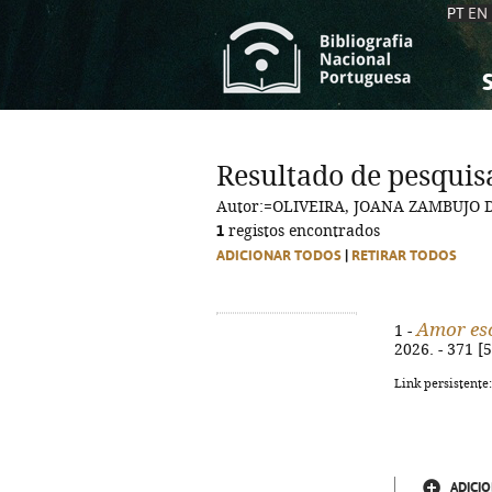
PT
EN
S
S
C
C
Resultado de pesquis
C
C
Autor:=OLIVEIRA, JOANA ZAMBUJO 
A
A
1
registos encontrados
ADICIONAR TODOS
|
RETIRAR TODOS
Amor esc
1 -
2026. - 371 [5
Link persistente
ADICIO