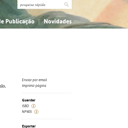
de Publicação
Novidades
s
Religião...
Religião...
Ciências aplicadas...
Ciências aplicadas...
História, geografia, biografias...
História, geografia, biografias...
Enviar por email
ulo,
Imprimir página
Guardar
ISBD
NP405
Exportar