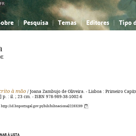
FR
Sobre
Pesquisa
Temas
Editores
Tipo 
obre a Bibliografia Nacional
imples
onhecimento, Informação...
onhecimento, Informação...
Combinada
A minha lista
Como utilizar
Filosofia, psicologia...
Filosofia, psicologia...
Perguntas frequente
a
iências sociais...
iências sociais...
Ciências exatas e naturais...
Ciências exatas e naturais...
DE
rte, desporto...
rte, desporto...
Literatura, linguística...
Literatura, linguística...
rito à mão
/ Joana Zambujo de Oliveira. - Lisboa : Primeiro Capít
] p. : il. ; 23 cm. - ISBN 978-989-38-1002-6
: http://id.bnportugal.gov.pt/bib/bibnacional/2283289
NAR À LISTA