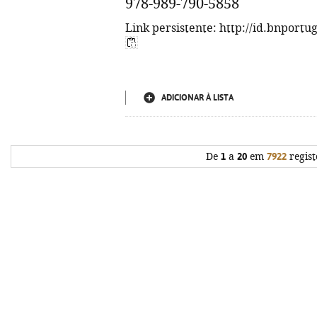
978-989-790-5858
Link persistente: http://id.bnportu
ADICIONAR À LISTA
De
1
a
20
em
7922
regist