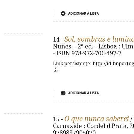
ADICIONAR À LISTA
Sol, sombras e lumin
14 -
Nunes. - 2ª ed. - Lisboa : Ulme
- ISBN 978-972-706-497-7
Link persistente: http://id.bnportu
ADICIONAR À LISTA
O que nunca saberei
15 -
/
Carnaxide : Cordel d'Prata, 20
9789897905070