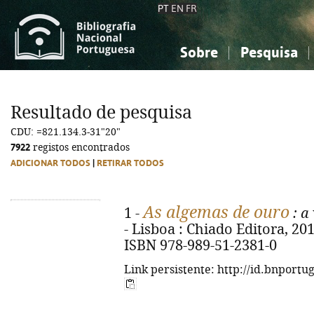
PT
EN
FR
Sobre
Pesquisa
Sobre a Bibliografia Nacional
Simples
Conhecimento, Informação...
Conhecimento, Informação...
Combinada
A
Resultado de pesquisa
Ciências sociais...
Ciências sociais...
CDU: =821.134.3-31"20"
Arte, desporto...
Arte, desporto...
7922
registos encontrados
ADICIONAR TODOS
|
RETIRAR TODOS
As algemas de ouro
1 -
: a
- Lisboa : Chiado Editora, 2015.
ISBN 978-989-51-2381-0
Link persistente: http://id.bnportu